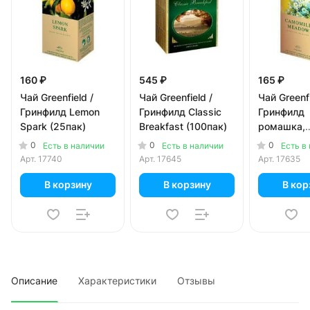
160 ₽
545 ₽
165 ₽
Чай Greenfield /
Чай Greenfield /
Чай Greenfi
Гринфилд Lemon
Гринфилд Classic
Гринфилд
Spark (25пак)
Breakfast (100пак)
ромашка,
шиповник,
0
0
0
Есть в наличии
Есть в наличии
Есть в
Camomile
Арт.
17740
Арт.
17645
Арт.
17635
(25пак)
В корзину
В корзину
В кор
Описание
Характеристики
Отзывы