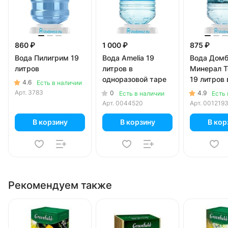
860 ₽
1 000 ₽
875 ₽
Вода Пилигрим 19
Вода Amelia 19
Вода Домб
литров
литров в
Минерал Т
одноразовой таре
19 литров 
4.6
Есть в наличии
одноразов
Арт.
3783
0
4.9
Есть в наличии
Есть 
Арт.
0044520
Арт.
001219
В корзину
В корзину
В кор
Рекомендуем также