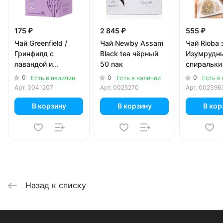
175 ₽
2 845 ₽
555 ₽
Чай Greenfield /
Чай Newby Assam
Чай Rioba
Гринфилд с
Black tea чёрный
Изумрудн
лавандой и
50 пак
спиральки
вербеной Lavender
0
0
0
Есть в наличии
Есть в наличии
Есть в
& Verbena 20 пир
Арт.
0041207
Арт.
0025270
Арт.
002396
В корзину
В корзину
В кор
Назад к списку