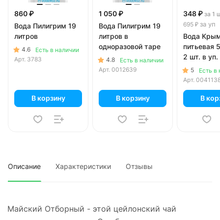
860 ₽
1 050 ₽
348 ₽
за 1 
за уп
695 ₽
Вода Пилигрим 19
Вода Пилигрим 19
литров
литров в
Вода Кры
одноразовой таре
питьевая 5
4.6
Есть в наличии
2 шт. в уп.
Арт.
3783
4.8
Есть в наличии
Арт.
0012639
5
Есть в
Арт.
004113
В корзину
В корзину
В кор
Описание
Характеристики
Отзывы
Майский Отборный - этой цейлонский чай