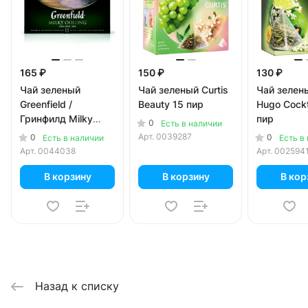
165 ₽
150 ₽
130 ₽
Чай зеленый
Чай зеленый Curtis
Чай зелены
Greenfield /
Beauty 15 пир
Hugo Cockt
Гринфилд Milky
пир
0
Есть в наличии
Oolong (25 пак)
Арт.
0039287
0
0
Есть в наличии
Есть в
Арт.
0044038
Арт.
002594
В корзину
В корзину
В кор
Назад к списку