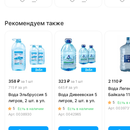
Рекомендуем также
358 ₽
323 ₽
2 110 ₽
за 1 шт
за 1 шт
за уп
за уп
715 ₽
645 ₽
Вода Леге
Вода Эльбруссия 5
Вода Дивеевская 5
Байкала 11
литров, 2 шт. в уп.
литров, 2 шт. в уп.
5
Есть в
Арт.
003973
5
5
Есть в наличии
Есть в наличии
Арт.
0038930
Арт.
0042965