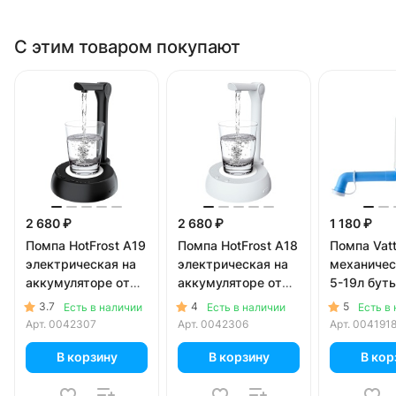
С этим товаром покупают
2 680 ₽
2 680 ₽
1 180 ₽
Помпа HotFrost A19
Помпа HotFrost A18
Помпа Vat
электрическая на
электрическая на
механичес
аккумуляторе от
аккумуляторе от
5-19л буты
USB для 5-19л
USB для 5-19л
коробке)
3.7
4
5
Есть в наличии
Есть в наличии
Есть в
бутылей, черная (в
бутылей, белая (в
Арт.
0042307
Арт.
0042306
Арт.
004191
коробке)
коробке)
В корзину
В корзину
В кор