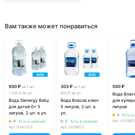
Вам также может понравиться
600 ₽
303 ₽
590 ₽
за 1 шт
за 1 шт
за уп
за уп
1 200 ₽
605 ₽
Вода Влас
Вода Sienergy Baby
Вода Власов ключ
для кулера
для детей 0+ 5
5 литров, 2 шт. в
литров
литров, 2 шт. в уп.
уп.
4
Есть в
Арт.
002681
4
0
Есть в наличии
Есть в наличии
Арт.
0041703
Арт.
0026813