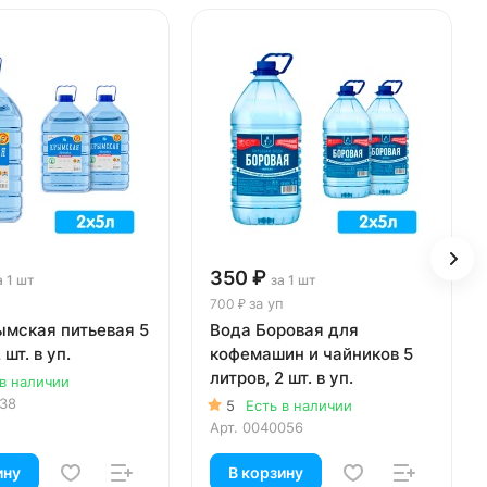
350 ₽
а 1 шт
за 1 шт
за уп
700 ₽
ымская питьевая 5
Вода Боровая для
 шт. в уп.
кофемашин и чайников 5
литров, 2 шт. в уп.
 в наличии
138
5
Есть в наличии
Арт.
0040056
ину
В корзину