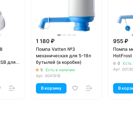
1 180 ₽
955 ₽
8
Помпа Vatten №3
Помпа м
механическая для 5-19л
HotFrost
USB для
бутылей (в коробке)
0
Есть
лая (в
Арт.
0013
5
Есть в наличии
Арт.
0041918
В корзину
В корз