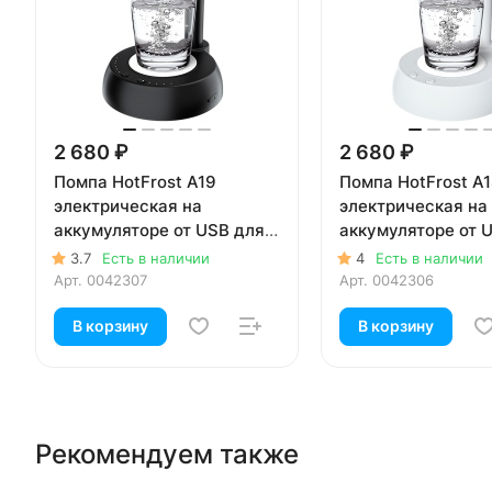
2 680 ₽
2 680 ₽
Помпа HotFrost A19
Помпа HotFrost A1
электрическая на
электрическая на
аккумуляторе от USB для
аккумуляторе от 
5-19л бутылей, черная (в
5-19л бутылей, бе
3.7
Есть в наличии
4
Есть в наличии
коробке)
коробке)
Арт.
0042307
Арт.
0042306
В корзину
В корзину
Рекомендуем также