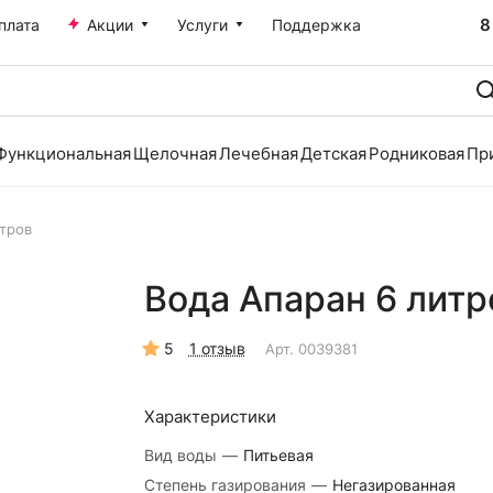
8
плата
Акции
Услуги
Поддержка
Функциональная
Щелочная
Лечебная
Детская
Родниковая
Пр
итров
Вода Апаран 6 литр
5
1 отзыв
Арт.
0039381
Характеристики
Вид воды
—
Питьевая
Степень газирования
—
Негазированная