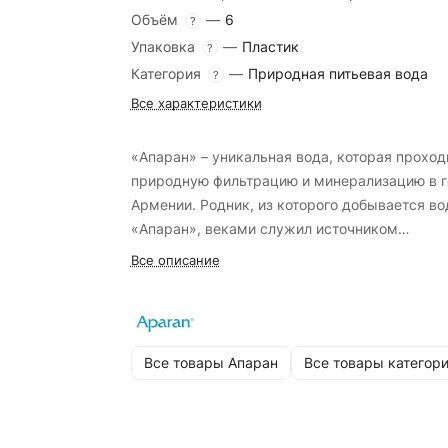
Объём
—
6
?
Упаковка
—
Пластик
?
Категория
—
Природная питьевая вода
?
Все характеристики
«Апаран» – уникальная вода, которая проход
природную фильтрацию и минерализацию в г
Армении. Родник, из которого добывается во
«Апаран», веками служил источником
живительной влаги для путников, проходящи
Все описание
знаменитому Шелковому пути. Неповторимы
нежный вкус этой воды давно известен не то
в Армении, но и за её пределами.
Все товары Апаран
Все товары категор