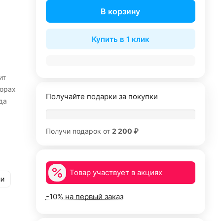
В корзину
Купить в 1 клик
ит
орах
Получайте подарки за покупки
да
х по
Получи подарок от
2 200 ₽
й
лько
Товар участвует в акциях
ии
-10% на первый заказ