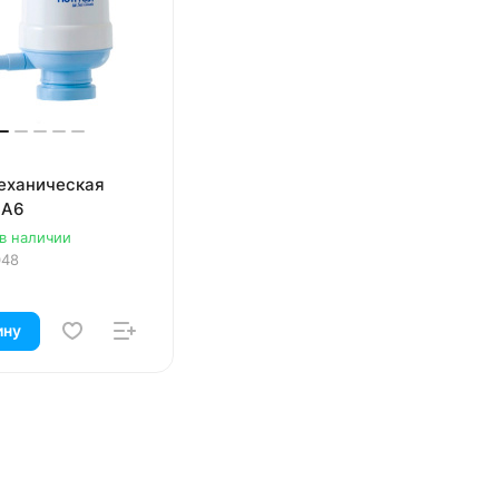
еханическая
 A6
 в наличии
048
ину