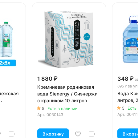
1 880 ₽
348 ₽
з
за уп
695 ₽
Кремниевая родниковая
енежская
Вода Кр
вода Sienergy / Сиэнержи
.
литров, 2
с краником 10 литров
5
Есть
5
Есть в наличии
Арт.
0041
Арт.
0030143
В корзину
В корз