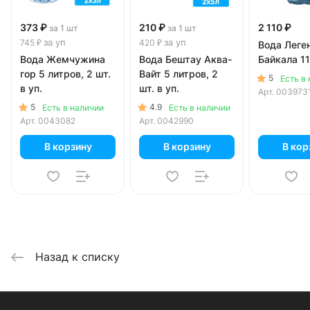
373 ₽
210 ₽
2 110 ₽
за 1 шт
за 1 шт
за уп
за уп
745 ₽
420 ₽
Вода Леге
Вода Жемчужина
Вода Бештау Аква-
Байкала 11
гор 5 литров, 2 шт.
Вайт 5 литров, 2
5
Есть в
в уп.
шт. в уп.
Арт.
003973
5
4.9
Есть в наличии
Есть в наличии
Арт.
0043082
Арт.
0042990
В корзину
В корзину
В кор
Назад к списку