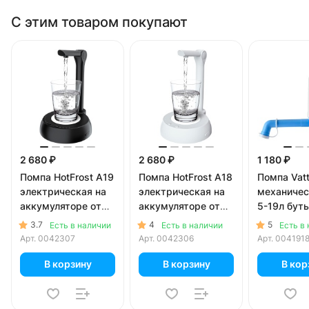
С этим товаром покупают
2 680 ₽
2 680 ₽
1 180 ₽
Помпа HotFrost A19
Помпа HotFrost A18
Помпа Vat
электрическая на
электрическая на
механичес
аккумуляторе от
аккумуляторе от
5-19л буты
USB для 5-19л
USB для 5-19л
коробке)
3.7
4
5
Есть в наличии
Есть в наличии
Есть в
бутылей, черная (в
бутылей, белая (в
Арт.
0042307
Арт.
0042306
Арт.
004191
коробке)
коробке)
В корзину
В корзину
В кор