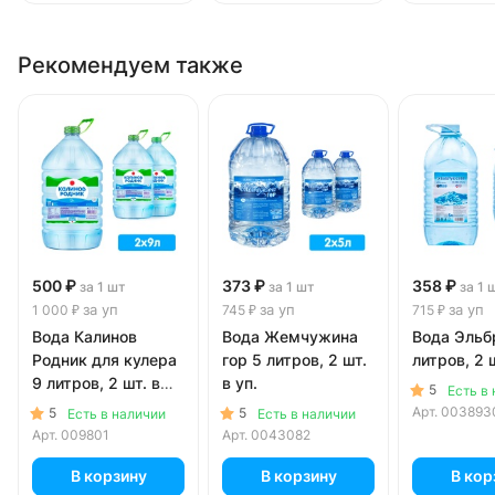
Рекомендуем также
500 ₽
373 ₽
358 ₽
за 1 шт
за 1 шт
за 1 
за уп
за уп
за уп
1 000 ₽
745 ₽
715 ₽
Вода Калинов
Вода Жемчужина
Вода Эльб
Родник для кулера
гор 5 литров, 2 шт.
литров, 2 ш
9 литров, 2 шт. в
в уп.
5
Есть в
уп.
Арт.
003893
5
5
Есть в наличии
Есть в наличии
Арт.
009801
Арт.
0043082
В корзину
В корзину
В кор