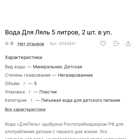
Вода Для Ляль 5 литров, 2 шт. в уп.
0
Нет отзывов
Арт.
0044841
Характеристики
Вид воды
—
Минеральная, Детская
Степень газирования
—
Негазированная
Объём
—
5
?
Упаковка
—
Пластик
?
Категория
—
Питьевая вода для детского питания
?
Все характеристики
Вода «ДляЛяль» одобрена Роспотребнадзором РФ для
употребления детьми с первого дня жизни. Это
натуральная вода, не подвергающаяся промышленному