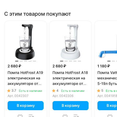
С этим товаром покупают
2 680 ₽
2 680 ₽
1 180 ₽
Помпа HotFrost A19
Помпа HotFrost A18
Помпа Vat
электрическая на
электрическая на
механичес
аккумуляторе от
аккумуляторе от
5-19л буты
USB для 5-19л
USB для 5-19л
коробке)
3.7
4
5
Есть в наличии
Есть в наличии
Есть в
бутылей, черная (в
бутылей, белая (в
Арт.
0042307
Арт.
0042306
Арт.
004191
коробке)
коробке)
В корзину
В корзину
В кор