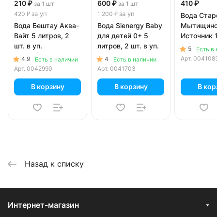
210 ₽
600 ₽
410 ₽
за 1 шт
за 1 шт
за уп
за уп
420 ₽
1 200 ₽
Вода Стар
Вода Бештау Аква-
Вода Sienergy Baby
Мытищинс
Вайт 5 литров, 2
для детей 0+ 5
Источник 1
шт. в уп.
литров, 2 шт. в уп.
литров
5
Есть в
Арт.
004108
4.9
4
Есть в наличии
Есть в наличии
Арт.
0042990
Арт.
0041703
В корзину
В корзину
В кор
Назад к списку
Интернет-магазин