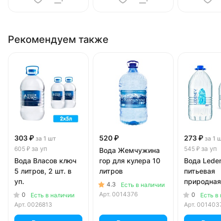
Рекомендуем также
303 ₽
520 ₽
273 ₽
за 1 шт
за 1 
за уп
за уп
605 ₽
545 ₽
Вода Жемчужина
Вода Власов ключ
гор для кулера 10
Вода Lede
5 литров, 2 шт. в
литров
питьевая
уп.
природная
4.3
Есть в наличии
литров, 2 ш
Арт.
0014376
0
0
Есть в наличии
Есть в
Арт.
0026813
Арт.
001403