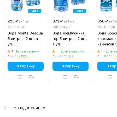
225 ₽
373 ₽
350 ₽
за 1 шт
за 1 шт
за 1 
за уп
за уп
за уп
450 ₽
745 ₽
700 ₽
Вода Monte Deaqua
Вода Жемчужина
Вода Боро
5 литров, 2 шт. в
гор 5 литров, 2 шт.
кофемаши
уп.
в уп.
чайников 5
2 шт. в уп.
4
5
5
Есть в наличии
Есть в наличии
Есть в
Арт.
0031924
Арт.
0043082
Арт.
004005
В корзину
В корзину
В кор
Назад к списку