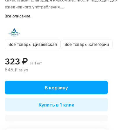
ежедневного употребления.
Согласно мнению экспертов Нижегородского центра
Все описание
стандартизации, метрологии и сертификации, природная
питьевая вода «Дивеевская» по химическому составу
является одной из лучших вод, представленных на рынке
России.
Все товары Дивеевская
Все товары категории
323 ₽
за 1 шт
645 ₽
за уп
В корзину
Купить в 1 клик