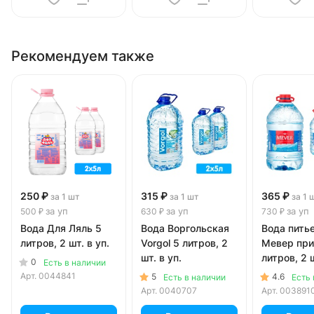
Рекомендуем также
250 ₽
315 ₽
365 ₽
за 1 шт
за 1 шт
за 1 
за уп
за уп
за уп
500 ₽
630 ₽
730 ₽
Вода Для Ляль 5
Вода Воргольская
Вода пить
литров, 2 шт. в уп.
Vorgol 5 литров, 2
Мевер при
шт. в уп.
литров, 2 ш
0
Есть в наличии
Арт.
0044841
5
4.6
Есть в наличии
Есть 
Арт.
0040707
Арт.
003891