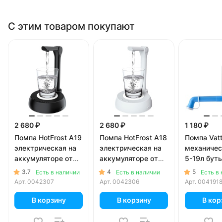
С этим товаром покупают
2 680 ₽
2 680 ₽
1 180 ₽
Помпа HotFrost A19
Помпа HotFrost A18
Помпа Vat
электрическая на
электрическая на
механичес
аккумуляторе от
аккумуляторе от
5-19л буты
USB для 5-19л
USB для 5-19л
коробке)
3.7
4
5
Есть в наличии
Есть в наличии
Есть в
бутылей, черная (в
бутылей, белая (в
Арт.
0042307
Арт.
0042306
Арт.
004191
коробке)
коробке)
В корзину
В корзину
В кор