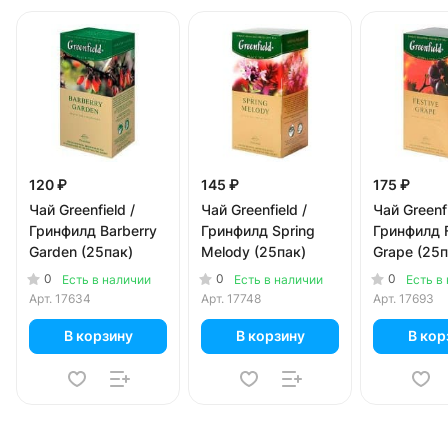
120 ₽
145 ₽
175 ₽
Чай Greenfield /
Чай Greenfield /
Чай Greenfi
Гринфилд Barberry
Гринфилд Spring
Гринфилд F
Garden (25пак)
Melody (25пак)
Grape (25п
0
0
0
Есть в наличии
Есть в наличии
Есть в
Арт.
17634
Арт.
17748
Арт.
17693
В корзину
В корзину
В кор