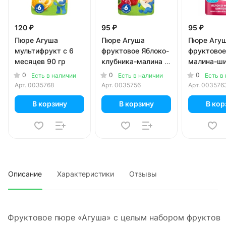
120 ₽
95 ₽
95 ₽
Пюре Агуша
Пюре Агуша
Пюре Агу
мультифрукт с 6
фруктовое Яблоко-
фруктовое
месяцев 90 гр
клубника-малина с
малина-ши
6 месяцев 90 гр
5 месяцев
0
0
0
Есть в наличии
Есть в наличии
Есть в
Арт.
0035768
Арт.
0035756
Арт.
003576
В корзину
В корзину
В кор
Описание
Характеристики
Отзывы
Фруктовое пюре «Агуша» с целым набором фруктов