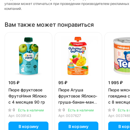
упаковки может отличаться при проведении производителем рекламных
компаний.
Вам также может понравиться
105 ₽
95 ₽
1 995 ₽
Пюре фруктовое
Пюре Агуша
Пюре мясн
ФрутоНяня Яблоко
фруктовое Яблоко-
говядина 
с 4 месяцев 90 гр
груша-банан-манго
с 8 месяце
с 6 месяцев 90 гр
(12 шт.)
0
0
0
Есть в наличии
Есть в наличии
Есть в
Арт.
0039143
Арт.
0037627
Арт.
003746
В корзину
В корзину
В кор