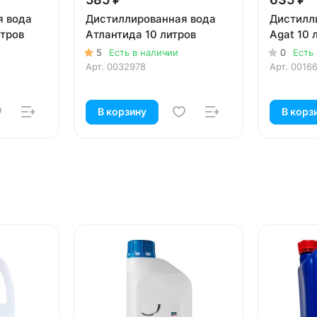
я вода
Дистиллированная вода
Дистилл
итров
Атлантида 10 литров
Agat 10 
5
Есть в наличии
0
Есть
Арт.
0032978
Арт.
0016
В корзину
В корз