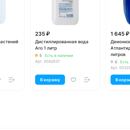
235 ₽
1 645 ₽
растений
Дистиллированная вода
Деиониз
Aro 1 литр
Атлантид
литров
5
Есть в наличии
Арт.
0042637
0
Есть
Арт.
0032
В корзину
В корз