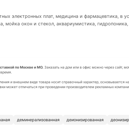
тных электронных плат, медицина и фармацевтика, в 
а, мойка окон и стекол, аквариумистика, гидропоника,
ставкой по Москве и МО.
Заказать на дом или в офис можно через сайт, м
 время.
вления и внешнем виде товара носит справочный характер, основывается н
ковки может отличаться при проведении производителем рекламных компани
ваная
деминерализованная
деионизированная
деонизи