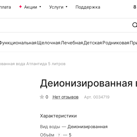
8
плата
Акции
Услуги
Поддержка
Функциональная
Щелочная
Лечебная
Детская
Родниковая
Пр
ванная вода Атлантида 5 литров
Деионизированная 
0
Нет отзывов
Арт.
0034719
Характеристики
Вид воды
—
Деионизированная
Объём
—
5
?