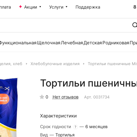
8
плата
Акции
Услуги
Поддержка
Функциональная
Щелочная
Лечебная
Детская
Родниковая
Пр
делия, хлеб
Хлебобулочные изделия
Тортильи пшеничные Mis
Тортильи пшеничные
0
Нет отзывов
Арт.
0031734
Характеристики
Срок годности
—
6 месяцев
?
Вид
—
Тортилья