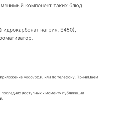
заменимый компонент таких блюд
(гидрокарбонат натрия, Е450),
ароматизатор.
 приложение Vodovoz.ru или по телефону. Принимаем
а последних доступных к моменту публикации
й.