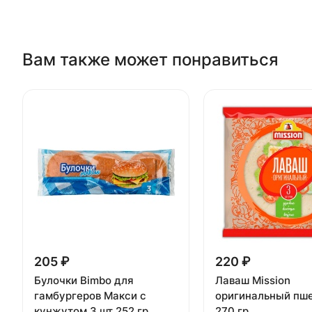
Вам также может понравиться
205 ₽
220 ₽
Булочки Bimbo для
Лаваш Mission
гамбургеров Макси с
оригинальный пш
кунжутом 3 шт 252 гр
270 гр