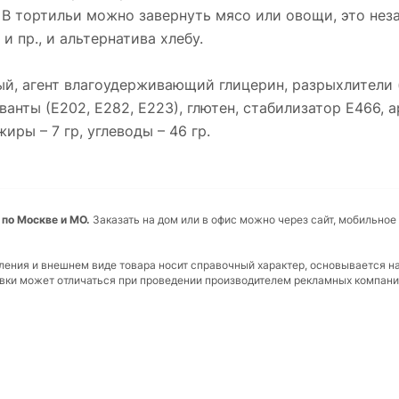
. В тортильи можно завернуть мясо или овощи, это не
и пр., и альтернатива хлебу.
ый, агент влагоудерживающий глицерин, разрыхлители 
ванты (Е202, Е282, Е223), глютен, стабилизатор Е466, 
иры – 7 гр, углеводы – 46 гр.
 по Москве и МО.
Заказать на дом или в офис можно через сайт, мобильное
вления и внешнем виде товара носит справочный характер, основывается н
ковки может отличаться при проведении производителем рекламных компани