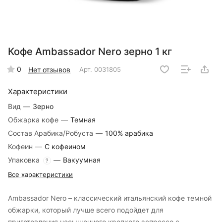
Кофе Ambassador Nero зерно 1 кг
0
Нет отзывов
Арт.
0031805
Характеристики
Вид
—
Зерно
Обжарка кофе
—
Темная
Состав Арабика/Робуста
—
100% арабика
Кофеин
—
С кофеином
Упаковка
—
Вакуумная
?
Все характеристики
Ambassador Nero – классический итальянский кофе темной
обжарки, который лучше всего подойдет для
приготовления насыщенного крепкого эспрессо с