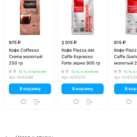
975 ₽
2 015 ₽
615 ₽
Кофе Coffesso
Кофе Piazza del
Кофе Piazz
Crema молотый
Caffe Espresso
Caffe Gust
250 гр
Forte зерно 900 гр
молотый 2
0
0
0
Есть в наличии
Есть в наличии
Есть в
Арт.
0042066
Арт.
0041235
Арт.
004123
В корзину
В корзину
В кор