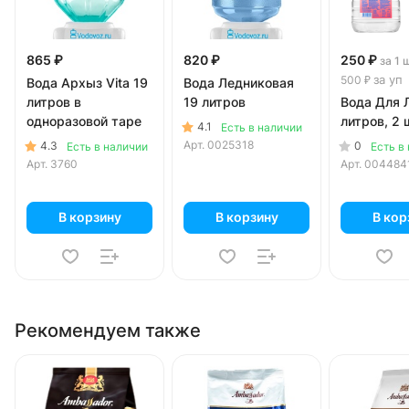
865 ₽
820 ₽
250 ₽
за 1 
за уп
500 ₽
Вода Архыз Vita 19
Вода Ледниковая
литров в
19 литров
Вода Для 
одноразовой таре
литров, 2 ш
4.1
Есть в наличии
Арт.
0025318
4.3
0
Есть в наличии
Есть в
Арт.
3760
Арт.
004484
В корзину
В корзину
В кор
Рекомендуем также