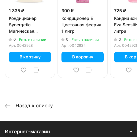
1 335 ₽
300 ₽
725 ₽
Кондиционер
Кондиционер E
Кондицион
Synergetic
Цветочная феерия
Eva Sensiti
Магическая
1 литр
литра
орхидея 2.28 литра
0
0
0
Есть в наличии
Есть в наличии
Есть в
Арт.
0042928
Арт.
0042934
Арт.
004292
В корзину
В корзину
В кор
Назад к списку
Интернет-магазин