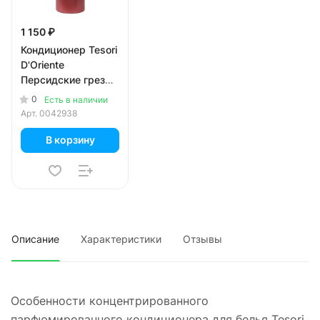
1 150 ₽
Кондиционер Tesori
D'Oriente
Персидские грезы
ароматический 760
0
Есть в наличии
мл
Арт.
0042938
В корзину
Описание
Характеристики
Отзывы
Особенности концентрированного
парфюмированного кондиционера для белья Tesori