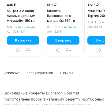
435 ₽
595 ₽
1 515 ₽
Конфеты Акконд
Конфеты
Конфеты Ra
Адель с цельным
Вдохновение с
Тортик 20
миндалём 150 гр
миндалём 150 гр
0
Есть в
Арт.
16346
0
0
Есть в наличии
Есть в наличии
Арт.
0034531
Арт.
16215
В корзину
В корзину
В кор
Описание
Характеристики
Отзывы
Шоколадные конфеты Bucheron Gourmet
приготовлены пооригинальному рецепту изотборных