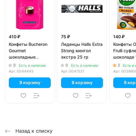
410 ₽
75 ₽
140 ₽
Конфеты Bucheron
Леденцы Halls Extra
Конфеты O
Gourmet
Strong ментол
Frulli суфл
шоколадные
экстра 25 гр
шоколаде 
малина и молоко
0
0
2
Есть в наличии
Есть в наличии
Есть в
130 гр
Арт.
0044445
Арт.
0041531
Арт.
003860
В корзину
В корзину
В кор
Назад к списку