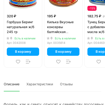
-15%
320 ₽
195 ₽
182.75 ₽
2
Горбуша Беринг
Килька Вкусные
Тунец Бер
натуральная ж/б
консервы
с добавле
245 гр
балтийская
масла ж/б 
обжаренная в
0
0
0
Есть в наличии
Есть в наличии
Есть в
томатном соусе
Арт.
0042008
Арт.
0035614
Арт.
004463
240 гр
В корзину
В корзину
В кор
Описание
Характеристики
Отзывы
Форель, как и семгу, относят к семейству лососевых.