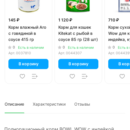
145 ₽
1 120 ₽
710 ₽
Корм влажный Aro
Корм для кошек
Корм сухо
с говядиной в
Kitekat с рыбой в
Wow для к
соусе 415 гр
соусе 85 гр (28 шт)
индейка, к
черника 4
0
0
0
Есть в наличии
Есть в наличии
Есть в
Арт.
0037810
Арт.
0044307
Арт.
004439
В корзину
В корзину
В кор
Описание
Характеристики
Отзывы
Полнорационный корм BOWL WOW с индейкой,