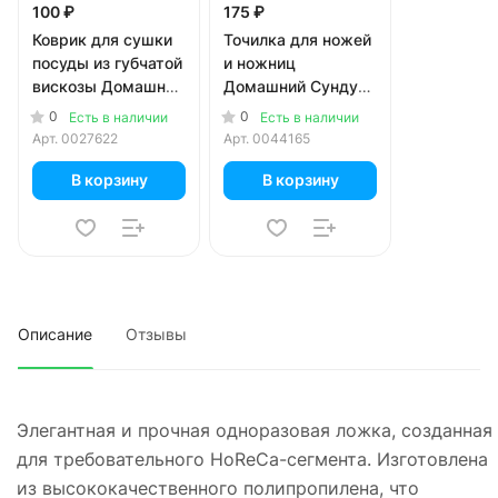
100 ₽
175 ₽
Коврик для сушки
Точилка для ножей
посуды из губчатой
и ножниц
вискозы Домашний
Домашний Сундук
Сундук 30х40 см
ДС-495 3 степени
0
0
Есть в наличии
Есть в наличии
заточки
Арт.
0027622
Арт.
0044165
В корзину
В корзину
Описание
Отзывы
Элегантная и прочная одноразовая ложка, созданная
для требовательного HoReCa-сегмента. Изготовлена
из высококачественного полипропилена, что