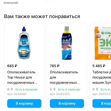
компаний.
Вам также может понравиться
685 ₽
785 ₽
5 485 ₽
Ополаскиватель
Ополаскиватель
Таблетки 
Top House для
для
посудомо
посудомоечных
посудомоечных
машин Syn
машин 1 л
машин Finish Блеск
бесфосфат
0
0
0
Есть в наличии
Есть в наличии
Есть в
и Защита 750 мл
шт
Арт.
0044687
Арт.
0043325
Арт.
004272
В корзину
В корзину
В кор