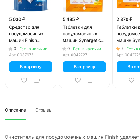
5 030 ₽
5 485 ₽
2 870 ₽
Средство для
Таблетки для
Таблетки 
посудомоечных
посудомоечных
посудомо
машин Finish
машин Synergetic
машин Syn
Quantum Рowerball
бесфосфатные 100
бесфосфат
0
0
5
Есть в наличии
Есть в наличии
Есть в
60 таб
шт
шт
Арт.
0037675
Арт.
0042727
Арт.
004272
В корзину
В корзину
В кор
Описание
Отзывы
Очиститель для посудомоечных машин Finish удаляет