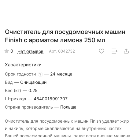
Очиститель для посудомоечных машин
Finish с ароматом лимона 250 мл
0
Нет отзывов
Арт.
0042732
Характеристики
Срок годности
—
24 месяца
?
Вид
—
Очищающий
Вес (кг)
—
0.25
Штрихкод
—
4640018991707
Страна производитель
—
Польша
Очиститель для посудомоечных машин Finish удаляет жир
и накипь, которые скапливаются на внутренних частях
Вашей посудомоечной машины, даже если внешне машина