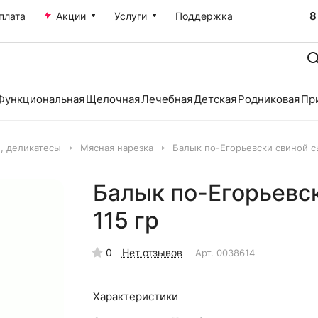
8
плата
Акции
Услуги
Поддержка
Функциональная
Щелочная
Лечебная
Детская
Родниковая
Пр
и, деликатесы
Мясная нарезка
Балык по-Егорьевски свиной с
Балык по-Егорьевс
115 гр
0
Нет отзывов
Арт.
0038614
Характеристики