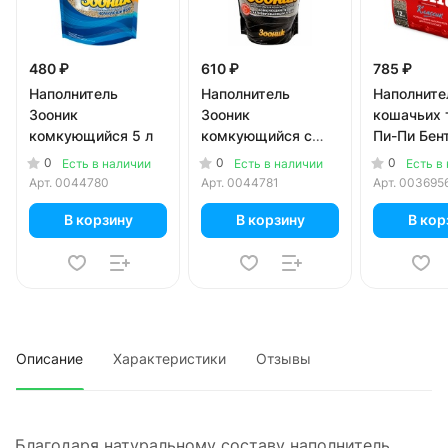
480 ₽
610 ₽
785 ₽
Наполнитель
Наполнитель
Наполните
Зооник
Зооник
кошачьих 
комкующийся 5 л
комкующийся с
Пи-Пи Бен
углем 5 л
Классик
0
0
0
Есть в наличии
Есть в наличии
Есть в
комкующи
Арт.
0044780
Арт.
0044781
Арт.
003695
литров
В корзину
В корзину
В кор
Описание
Характеристики
Отзывы
Благодаря натуральному составу наполнитель