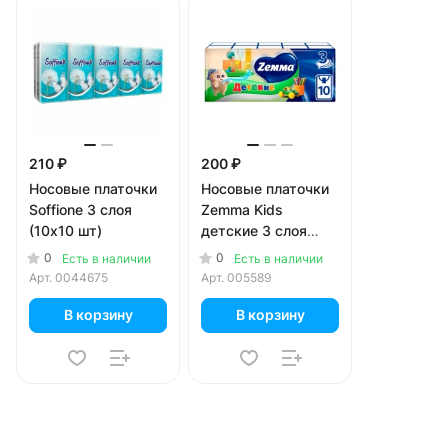
210 ₽
200 ₽
Носовые платочки
Носовые платочки
Soffione 3 слоя
Zemma Kids
(10х10 шт)
детские 3 слоя
(10х10 шт)
0
0
Есть в наличии
Есть в наличии
Арт.
0044675
Арт.
005589
В корзину
В корзину