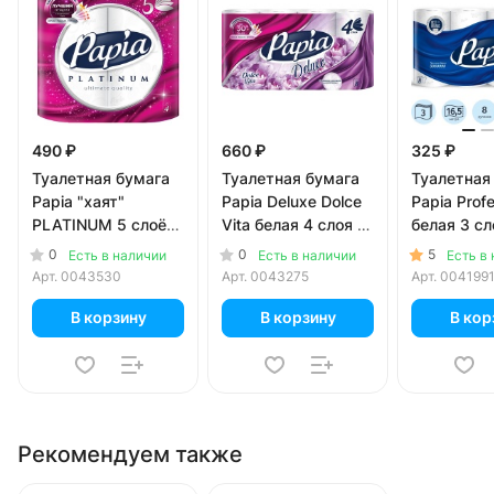
490 ₽
660 ₽
325 ₽
Туалетная бумага
Туалетная бумага
Туалетная
Papia "хаят"
Papia Deluxe Dolce
Papia Profe
PLATINUM 5 слоёв,
Vita белая 4 слоя (8
белая 3 сл
4 шт. в уп.
шт)
0
0
5
Есть в наличии
Есть в наличии
Есть в
Арт.
0043530
Арт.
0043275
Арт.
004199
В корзину
В корзину
В кор
Рекомендуем также