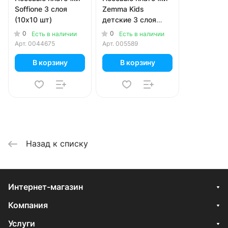
Soffione 3 слоя
Zemma Kids
(10х10 шт)
детские 3 слоя
(10х10 шт)
0
0
Есть в наличии
Есть в наличии
Арт.
0044675
Арт.
005589
В корзину
В корзину
Назад к списку
Интернет-магазин
Компания
Услуги