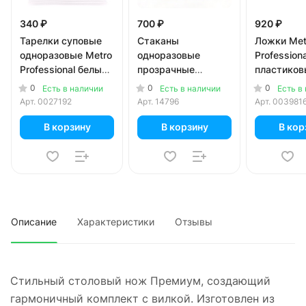
340 ₽
700 ₽
920 ₽
Тарелки суповые
Стаканы
Ложки Met
одноразовые Metro
одноразовые
Professiona
Professional белые
прозрачные
пластиков
ПП 600 мл 50 шт. в
кристалл 200 мл,
металлиз
0
0
0
Есть в наличии
Есть в наличии
Есть в
уп.
50 шт. в уп.
50 шт. в уп
Арт.
0027192
Арт.
14796
Арт.
003981
В корзину
В корзину
В кор
Описание
Характеристики
Отзывы
Стильный столовый нож Премиум, создающий
гармоничный комплект с вилкой. Изготовлен из