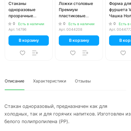
Стаканы
Ложки столовые
Форма дл
одноразовые
Премиум
фуршета V
прозрачные
пластиковые
Чашка Нол
кристалл 200 мл,
черные 180 мм 50
15 шт. в уп
0
0
0
Есть в наличии
Есть в наличии
Есть в
50 шт. в уп.
шт. в уп.
Арт.
14796
Арт.
0044208
Арт.
004477
В корзину
В корзину
В кор
Описание
Характеристики
Отзывы
Стакан одноразовый, предназначен как для
холодных, так и для горячих напитков. Изготовлен из
белого полипропилена (PP).