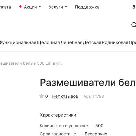
8
плата
Акции
Услуги
Поддержка
Функциональная
Щелочная
Лечебная
Детская
Родниковая
Пр
ешиватели белые 500 шт. в уп.
Размешиватели белы
0
Нет отзывов
Арт.
14793
Характеристики
Количество в упаковке
—
500
Срок годности
—
Бессрочно
?