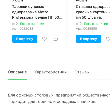
Тарелки суповые
Стаканы однораз
одноразовые Metro
красные картонн
Professional белые ПП 500
мл 50 шт. в уп.
мл 100 шт. в уп.
0
Есть в наличии
0
Есть в наличии
Арт.
0032083
Арт.
0035555
В корзину
В корзину
Описание
Характеристики
Отзывы
Для офисных столовых, предприятий общественного
Подходит для горячих и холодных напитков.