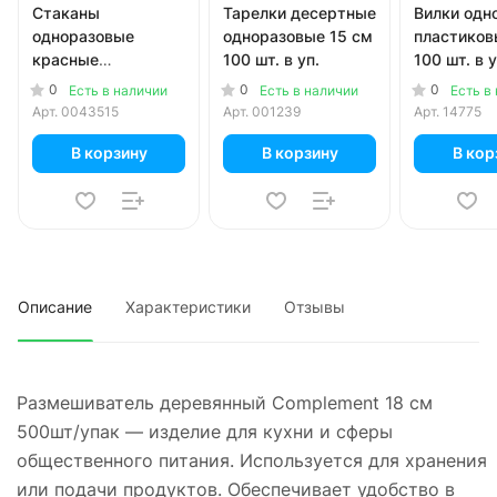
Стаканы
Тарелки десертные
Вилки одн
одноразовые
одноразовые 15 см
пластиков
красные
100 шт. в уп.
100 шт. в у
картонные 250 мл
0
0
0
Есть в наличии
Есть в наличии
Есть в
50 шт. в уп.
Арт.
0043515
Арт.
001239
Арт.
14775
В корзину
В корзину
В кор
Описание
Характеристики
Отзывы
Размешиватель деревянный Complement 18 см
500шт/упак — изделие для кухни и сферы
общественного питания. Используется для хранения
или подачи продуктов. Обеспечивает удобство в