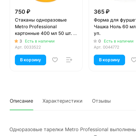
750 ₽
365 ₽
Стаканы одноразовые
Форма для фуршет
Metro Professional
Чашка Ноль 60 мл 
картонные 400 мл 50 шт. в
уп.
уп.
3
Есть в наличии
0
Есть в наличии
Арт.
0033522
Арт.
0044772
В корзину
В корзину
Описание
Характеристики
Отзывы
Одноразовые тарелки Metro Professional выполнен