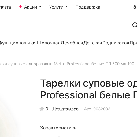
8
плата
Акции
Услуги
Поддержка
Функциональная
Щелочная
Лечебная
Детская
Родниковая
Пр
лки суповые одноразовые Metro Professional белые ПП 500 мл 100 ш
Тарелки суповые о
Professional белые 
0
Нет отзывов
Арт.
0032083
Характеристики