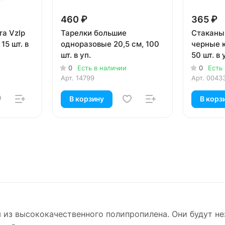
460 ₽
365 ₽
а Vzlp
Тарелки большие
Стаканы
15 шт. в
одноразовые 20,5 см, 100
черные 
шт. в уп.
50 шт. в 
0
Есть в наличии
0
Есть
Арт.
14799
Арт.
0043
В корзину
В корз
ы из высококачественного полипропилена. Они будут н