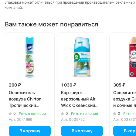
упаковки может отличаться при проведении производителем рекламных
компаний.
Вам также может понравиться
200 ₽
1 030 ₽
305 ₽
Освежитель
Картридж
Освежите
воздуха Chirton
аэрозольный Air
воздуха G
Тропический
Wick Океанский
и сочные 
Остров 300 мл
Бриз 250 мл
300 мл
0
0
0
Есть в наличии
Есть в наличии
Есть в
Арт.
0041969
Арт.
0039752
Арт.
003873
В корзину
В корзину
В кор