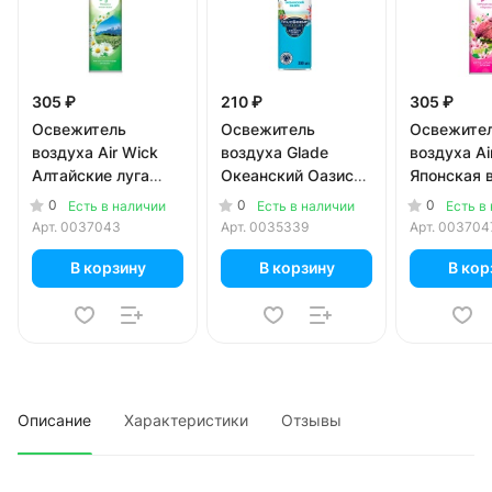
305 ₽
210 ₽
305 ₽
Освежитель
Освежитель
Освежите
воздуха Air Wick
воздуха Glade
воздуха Ai
Алтайские луга
Океанский Оазис
Японская 
Ромашка и Зелень
300 мл
Сакура и 
0
0
0
Есть в наличии
Есть в наличии
Есть в
290 мл
290 мл
Арт.
0037043
Арт.
0035339
Арт.
003704
В корзину
В корзину
В кор
Описание
Характеристики
Отзывы