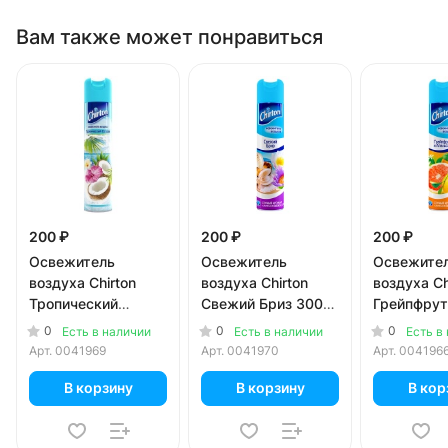
Вам также может понравиться
200 ₽
200 ₽
200 ₽
Освежитель
Освежитель
Освежите
воздуха Chirton
воздуха Chirton
воздуха Ch
Тропический
Свежий Бриз 300
Грейпфрут
Остров 300 мл
мл
апельсин 
0
0
0
Есть в наличии
Есть в наличии
Есть в
Арт.
0041969
Арт.
0041970
Арт.
004196
В корзину
В корзину
В кор