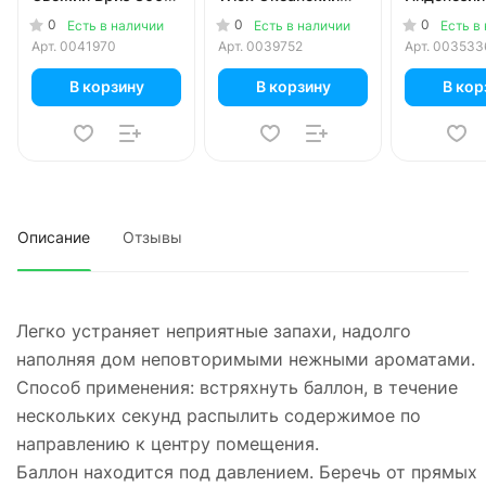
мл
Бриз 250 мл
сандал 30
0
0
0
Есть в наличии
Есть в наличии
Есть в
Арт.
0041970
Арт.
0039752
Арт.
003533
В корзину
В корзину
В кор
Описание
Отзывы
Легко устраняет неприятные запахи, надолго
наполняя дом неповторимыми нежными ароматами.
Способ применения: встряхнуть баллон, в течение
нескольких секунд распылить содержимое по
направлению к центру помещения.
Баллон находится под давлением. Беречь от прямых