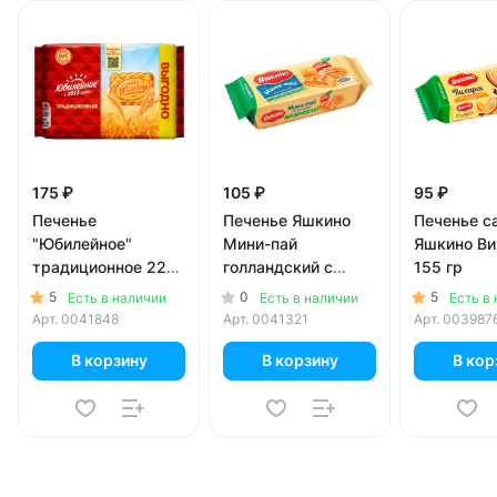
175 ₽
105 ₽
95 ₽
Печенье
Печенье Яшкино
Печенье с
"Юбилейное"
Мини-пай
Яшкино Ви
традиционное 224
голландский с
155 гр
гр
яблочной начинкой
5
0
5
Есть в наличии
Есть в наличии
Есть в
180 гр
Арт.
0041848
Арт.
0041321
Арт.
003987
В корзину
В корзину
В кор