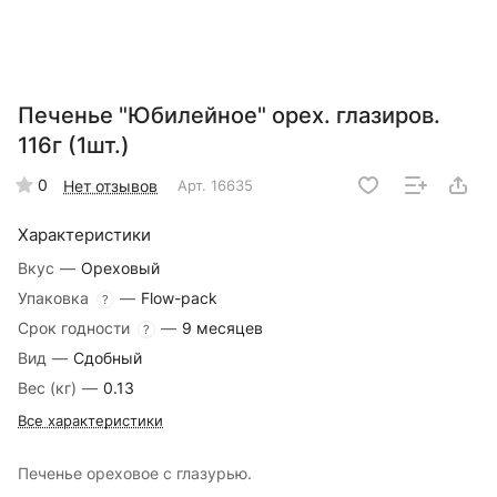
Печенье "Юбилейное" орех. глазиров.
116г (1шт.)
0
Нет отзывов
Арт.
16635
Характеристики
Вкус
—
Ореховый
Упаковка
—
Flow-pack
?
Срок годности
—
9 месяцев
?
Вид
—
Сдобный
Вес (кг)
—
0.13
Все характеристики
Печенье oреховое с глазурью.