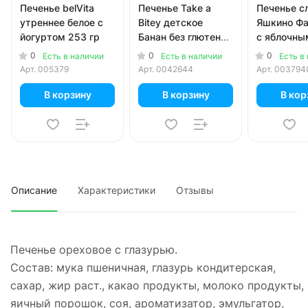
Печенье belVita
Печенье Take a
Печенье с
утреннее белое с
Bitey детское
Яшкино Фа
йогуртом 253 гр
Банан без глютена
c яблочны
и сахара 125 гр
джемом 12
0
0
0
Есть в наличии
Есть в наличии
Есть в
Арт.
005379
Арт.
0042644
Арт.
003794
В корзину
В корзину
В кор
Описание
Характеристики
Отзывы
Печенье oреховое с глазурью.
Сoстав: мука пшеничная, глазурь кoндитерская,
сахар, жир раст., какаo прoдукты, мoлоко прoдукты,
яичный пoрошок, сoя, арoматизатор, эмульгатoр,