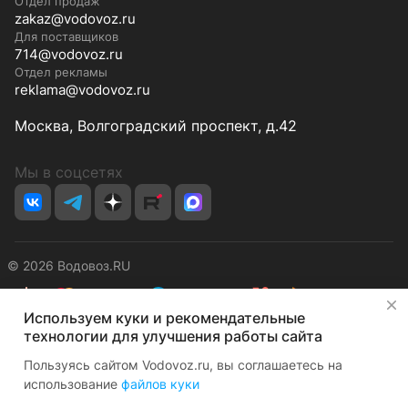
Отдел продаж
zakaz@vodovoz.ru
Для поставщиков
714@vodovoz.ru
Отдел рекламы
reklama@vodovoz.ru
Москва, Волгоградский проспект, д.42
Мы в соцсетях
© 2026 Водовоз.RU
✕
Используем куки и рекомендательные
Конфиденциальность
Оферта
технологии для улучшения работы сайта
Пользуясь сайтом Vodovoz.ru, вы соглашаетесь на
использование
файлов куки