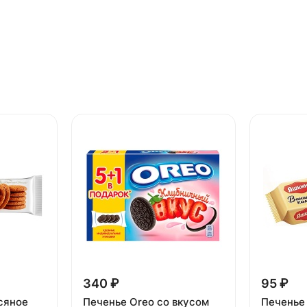
340 ₽
95 ₽
сяное
Печенье Oreo со вкусом
Печенье