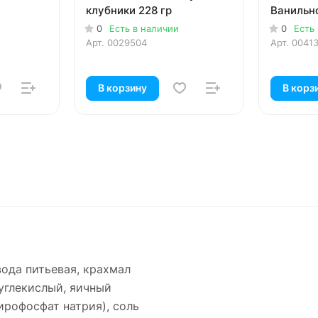
клубники 228 гр
Ванильно
0
Есть в наличии
0
Есть
Арт.
0029504
Арт.
0041
В корзину
В корз
вода питьевая, крахмал
углекислый, яичный
ирофосфат натрия), соль