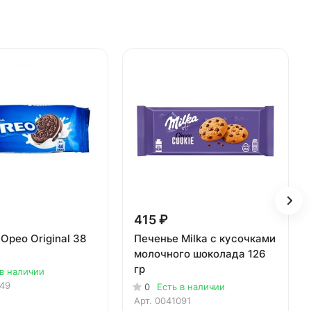
415 ₽
Орео Original 38
Печенье Milka с кусочками
молочного шоколада 126
гр
 в наличии
149
0
Есть в наличии
Арт.
0041091