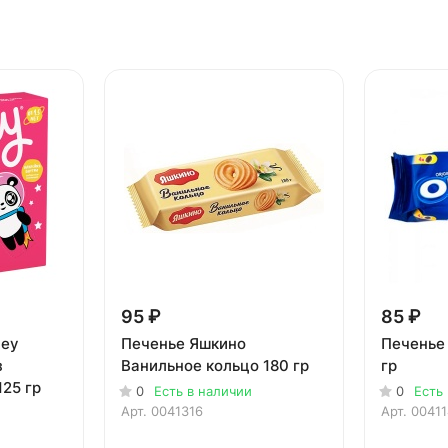
95 ₽
85 ₽
tey
Печенье Яшкино
Печенье 
з
Ванильное кольцо 180 гр
гр
125 гр
0
Есть в наличии
0
Есть
Арт.
0041316
Арт.
0041