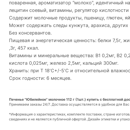
поваренная, ароматизатор "молоко", идентичный н
лецитин соевый, витамины, регулятор кислотности
Содержит молочные продукты, пшеницу, глютен, яй
Может содержать следы кунжута, арахиса, других 
Без консервантов.
Пищевая и энергетическая ценность: белки 7,5г, жи
,3г, 457 ккал.
Витамины и минеральные вещества: В1 0,2мг, В2 0,2
кислота 0,025мг, железо 2,5мг, кальций 300мг.
Хранить: при T 18'C+/-5'C и относительной влажнос
Срок годности: 6 месяцев.
Печенье "Юбилейное" молочное 112 г (1шт.) купить с бесплатной до
Принимаем заказы 24/7. Доставка осуществляется в удобное для Вас
*Информация о характеристиках, комплекте поставки, стране изгото
сведениях и не является публичной офертой. Дизайн этикетки и упа