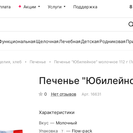
8
плата
Акции
Услуги
Поддержка
Функциональная
Щелочная
Лечебная
Детская
Родниковая
Пр
делия, хлеб
Печенье
Печенье "Юбилейное" молочное 112 г (1
Печенье "Юбилейное
0
Нет отзывов
Арт.
16631
Характеристики
Вкус
—
Молочный
Упаковка
—
Flow-pack
?