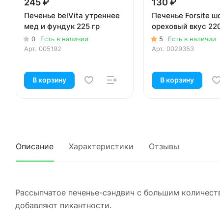
245 ₽
130 ₽
Печенье belVita утреннее
Печенье Forsite 
мед и фундук 225 гр
ореховый вкус 220
0
Есть в наличии
5
Есть в наличии
Арт.
005192
Арт.
0029353
В корзину
В корзину
Описание
Характеристики
Отзывы
Рассыпчатое печенье-сэндвич с большим количеств
добавляют пикантности.