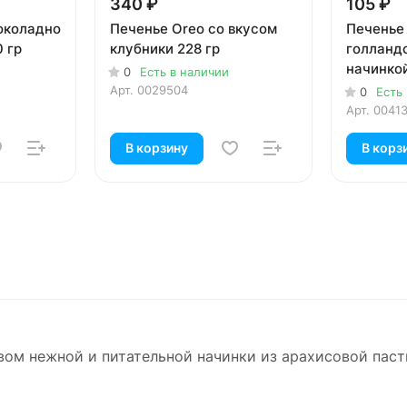
340 ₽
105 ₽
шоколадно
Печенье Oreo со вкусом
Печенье
 гр
клубники 228 гр
голланд
начинкой
0
Есть в наличии
Арт.
0029504
0
Есть
Арт.
0041
В корзину
В корз
ом нежной и питательной начинки из арахисовой паст