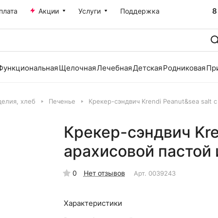
8
плата
Акции
Услуги
Поддержка
Функциональная
Щелочная
Лечебная
Детская
Родниковая
Пр
делия, хлеб
Печенье
Крекер-сэндвич Krendi Peanut&sea salt 
Крекер-сэндвич Kren
арахисовой пастой 
0
Нет отзывов
Арт.
0039243
Характеристики