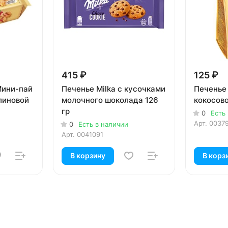
415 ₽
125 ₽
Мини-пай
Печенье Milka с кусочками
Печенье
линовой
молочного шоколада 126
кокосово
гр
0
Есть
Арт.
0037
0
Есть в наличии
Арт.
0041091
В корзину
В корз