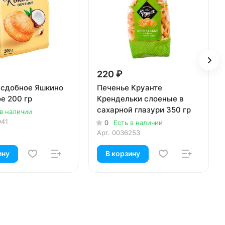
220 ₽
 сдобное Яшкино
Печенье Круанте
е 200 гр
Крендельки слоеные в
сахарной глазури 350 гр
 в наличии
941
0
Есть в наличии
Арт.
0036253
ину
В корзину