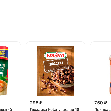
295 ₽
750 ₽
овяжий
Гвоздика Kotanyi целая 18
Приправа