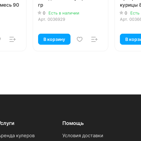
смесь 90
гр
курицы 
0
Есть в наличии
0
Есть
Арт.
0036929
Арт.
0036
В корзину
В корз
Услуги
Помощь
Аренда кулеров
Условия доставки