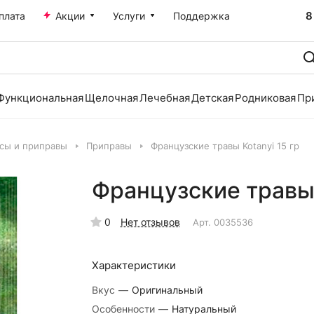
8
плата
Акции
Услуги
Поддержка
Функциональная
Щелочная
Лечебная
Детская
Родниковая
Пр
усы и приправы
Приправы
Французские травы Kotanyi 15 гр
Французские травы 
0
Нет отзывов
Арт.
0035536
Характеристики
Вкус
—
Оригинальный
Особенности
—
Натуральный