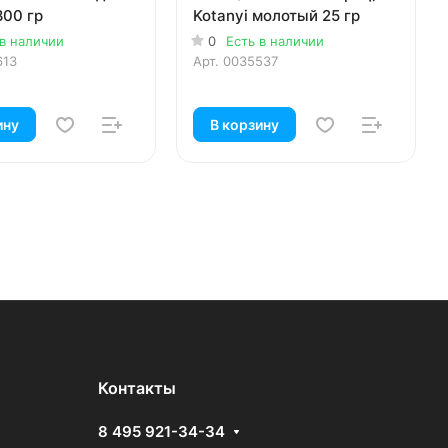
800 гр
Kotanyi молотый 25 гр
 в наличии
0
Есть в наличии
613
Арт.
0035537
ину
В корзину
Контакты
8 495 921-34-34