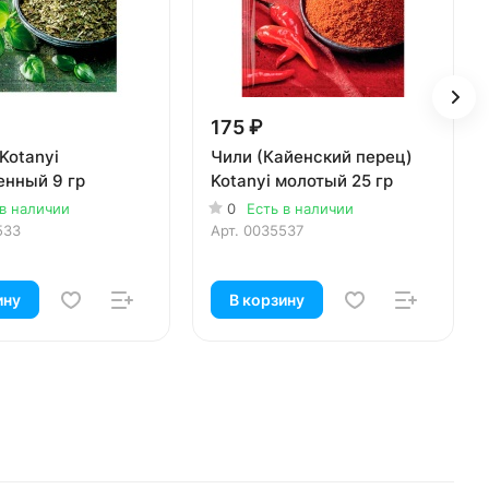
175 ₽
Kotanyi
Чили (Кайенский перец)
енный 9 гр
Kotanyi молотый 25 гр
 в наличии
0
Есть в наличии
533
Арт.
0035537
ину
В корзину