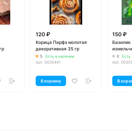
120 ₽
150 ₽
Корица Парфэ молотая
Базилик 
гр
декоративная 35 гр
измельч
5
Есть в наличии
0
Есть
Арт.
0035441
Арт.
0035
В корзину
В корз