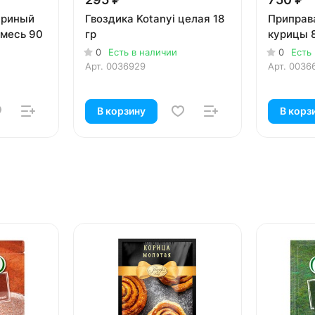
уриный
Гвоздика Kotanyi целая 18
Приправа
смесь 90
гр
курицы 
0
Есть в наличии
0
Есть
Арт.
0036929
Арт.
0036
В корзину
В корз