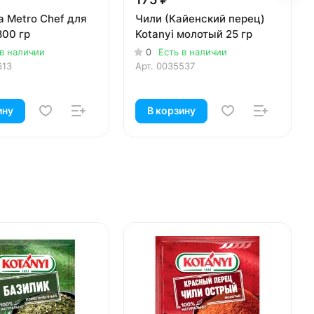
 Metro Chef для
Чили (Кайенский перец)
800 гр
Kotanyi молотый 25 гр
 в наличии
0
Есть в наличии
613
Арт.
0035537
ину
В корзину