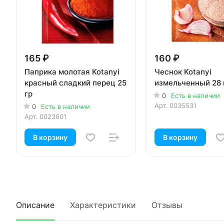
165 ₽
160 ₽
Паприка молотая Kotanyi
Чеснок Kotanyi
красный сладкий перец 25
измельченный 28 
гр
0
Есть в наличии
Арт.
0035531
0
Есть в наличии
Арт.
0023601
В корзину
В корзину
Описание
Характеристики
Отзывы