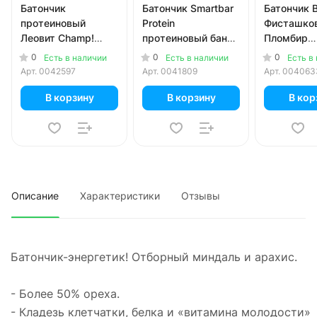
Батончик
Батончик Smartbar
Батончик 
протеиновый
Protein
Фисташко
Леовит Champ!
протеиновый банан
Пломбир
банановый 45 гр
в темной глазури
неглазиро
0
0
0
Есть в наличии
Есть в наличии
Есть в
40 гр
60 гр
Арт.
0042597
Арт.
0041809
Арт.
004063
В корзину
В корзину
В кор
Описание
Характеристики
Отзывы
Батончик-энергетик! Отборный миндаль и арахис.
- Более 50% ореха.
- Кладезь клетчатки, белка и «витамина молодости»