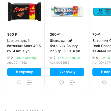
360 ₽
360 ₽
70 ₽
Шоколадный
Шоколадный
Батончик 
батончик Mars 40.5
батончик Bounty
Dark Choco
гр. 4 шт. в уп.
27.5 гр. 6 шт. в уп.
темный шо
аэрирован
0
0
0
Есть в наличии
Есть в наличии
Есть в
начинкой 3
Арт.
0044652
Арт.
0044655
Арт.
004377
В корзину
В корзину
В кор