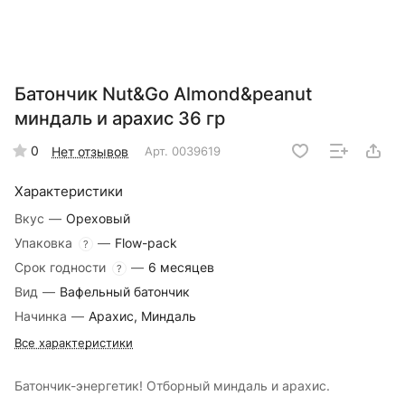
Батончик Nut&Go Almond&peanut
миндаль и арахис 36 гр
0
Нет отзывов
Арт.
0039619
Характеристики
Вкус
—
Ореховый
Упаковка
—
Flow-pack
?
Срок годности
—
6 месяцев
?
Вид
—
Вафельный батончик
Начинка
—
Арахис, Миндаль
Все характеристики
Батончик-энергетик! Отборный миндаль и арахис.