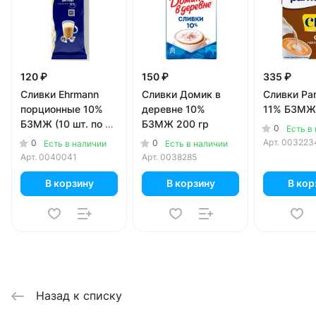
120 ₽
150 ₽
335 ₽
Сливки Ehrmann
Сливки Домик в
Сливки Par
порционные 10%
деревне 10%
11% БЗМЖ 
БЗМЖ (10 шт. по 10
БЗМЖ 200 гр
0
Есть в
гр)
Арт.
003223
0
0
Есть в наличии
Есть в наличии
Арт.
0040041
Арт.
0038285
В корзину
В корзину
В кор
Назад к списку