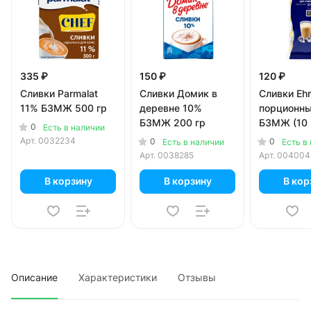
335 ₽
150 ₽
120 ₽
Сливки Parmalat
Сливки Домик в
Сливки Eh
11% БЗМЖ 500 гр
деревне 10%
порционн
БЗМЖ 200 гр
БЗМЖ (10 
0
Есть в наличии
гр)
Арт.
0032234
0
0
Есть в наличии
Есть в
Арт.
0038285
Арт.
004004
В корзину
В корзину
В кор
Описание
Характеристики
Отзывы