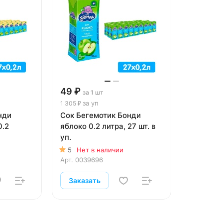
49 ₽
за 1 шт
за уп
1 305 ₽
нди
Сок Бегемотик Бонди
0.2
яблоко 0.2 литра, 27 шт. в
уп.
5
Нет в наличии
Арт.
0039696
Заказать