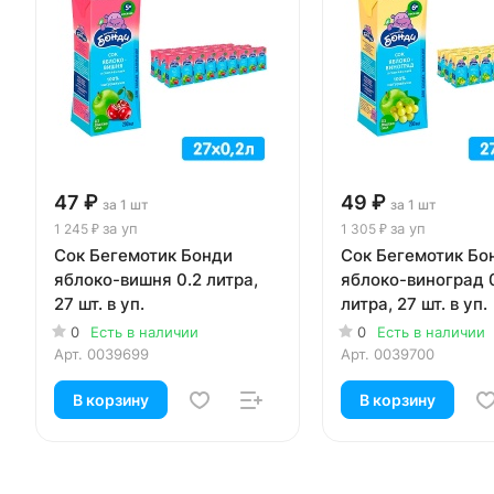
47 ₽
49 ₽
за 1 шт
за 1 шт
за уп
за уп
1 245 ₽
1 305 ₽
Сок Бегемотик Бонди
Сок Бегемотик Бо
яблоко-вишня 0.2 литра,
яблоко-виноград 
27 шт. в уп.
литра, 27 шт. в уп.
0
Есть в наличии
0
Есть в наличии
Арт.
0039699
Арт.
0039700
В корзину
В корзину