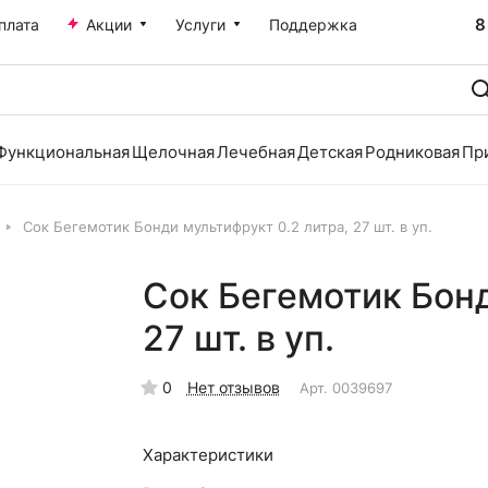
8
плата
Акции
Услуги
Поддержка
Функциональная
Щелочная
Лечебная
Детская
Родниковая
Пр
Сок Бегемотик Бонди мультифрукт 0.2 литра, 27 шт. в уп.
Сок Бегемотик Бонд
27 шт. в уп.
0
Нет отзывов
Арт.
0039697
Характеристики