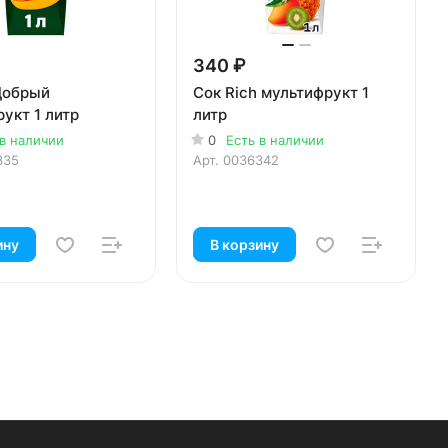
340 ₽
Добрый
Сок Rich мультифрукт 1
укт 1 литр
литр
 в наличии
0
Есть в наличии
335
Арт.
0036342
ину
В корзину