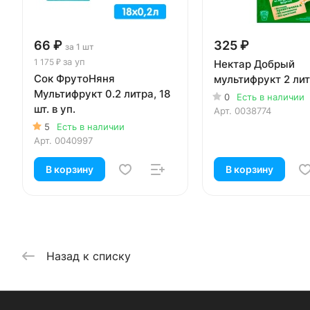
66 ₽
325 ₽
за 1 шт
за уп
1 175 ₽
Нектар Добрый
Сок ФрутоНяня
мультифрукт 2 ли
Мультифрукт 0.2 литра, 18
0
Есть в наличии
шт. в уп.
Арт.
0038774
5
Есть в наличии
Арт.
0040997
В корзину
В корзину
Назад к списку