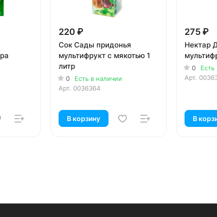
220 ₽
275 ₽
Сок Сады придонья
Нектар 
тра
мультифрукт с мякотью 1
мультифр
литр
0
Есть
Арт.
0036
0
Есть в наличии
Арт.
0036364
В корзину
В корз