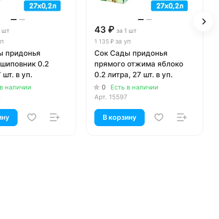
43 ₽
1 шт
за 1 шт
уп
за уп
1 135 ₽
ы придонья
Сок Сады придонья
шиповник 0.2
прямого отжима яблоко
 шт. в уп.
0.2 литра, 27 шт. в уп.
 в наличии
0
Есть в наличии
4
Арт.
15597
ину
В корзину