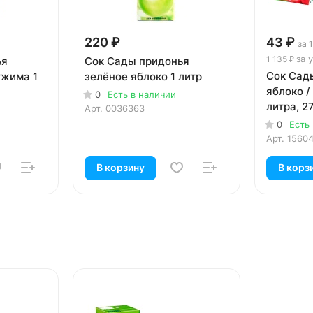
220 ₽
43 ₽
за 
за 
1 135 ₽
ья
Сок Сады придонья
Сок Сад
тжима 1
зелёное яблоко 1 литр
яблоко / 
0
Есть в наличии
литра, 27
Арт.
0036363
0
Есть
Арт.
1560
В корзину
В корз