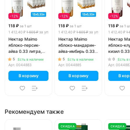
-12%
-12%
-12%
118 ₽
118 ₽
118 ₽
за 1 шт
за 1 шт
за 1 ш
за уп
за уп
1 412.40 ₽
1 605 ₽
1 412.40 ₽
1 605 ₽
1 412.40 ₽
1 
Нектар Maimo
Нектар Maimo
Нектар Ma
яблоко-персик-
яблоко-мандарин-
яблоко-кл
айва 0.33 литра,
айва-имбирь 0.33
кизил 0.33
стекло, 12 шт. в уп.
литра, стекло, 12
стекло, 12 
5
5
0
Есть в наличии
Есть в наличии
Есть в
шт. в уп.
Арт.
0044883
Арт.
0044885
Арт.
004488
В корзину
В корзину
В кор
Рекомендуем также
СКИДКА
СКИДКА