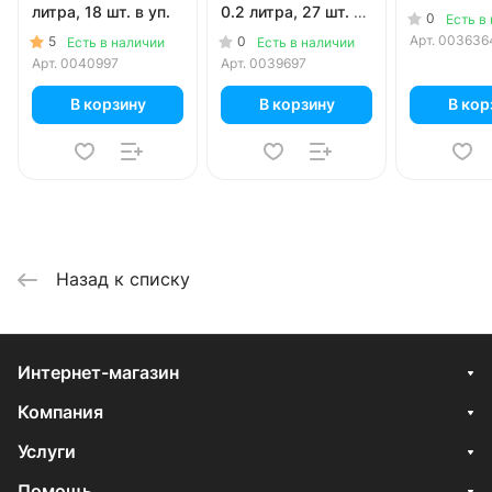
литра, 18 шт. в уп.
0.2 литра, 27 шт. в
0
Есть в
уп.
Арт.
003636
5
0
Есть в наличии
Есть в наличии
Арт.
0040997
Арт.
0039697
В корзину
В корзину
В кор
Назад к списку
Интернет-магазин
Компания
Услуги
Помощь