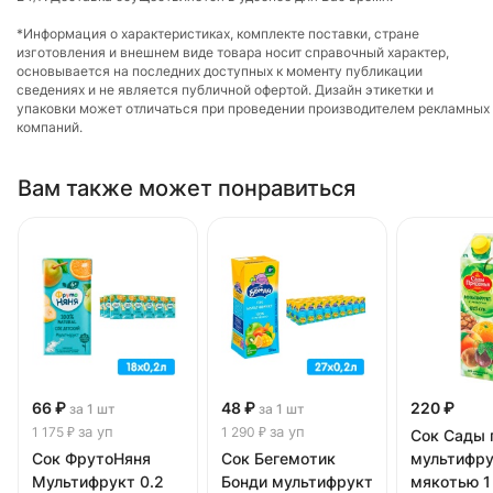
*Информация о характеристиках, комплекте поставки, стране
изготовления и внешнем виде товара носит справочный характер,
основывается на последних доступных к моменту публикации
сведениях и не является публичной офертой. Дизайн этикетки и
упаковки может отличаться при проведении производителем рекламных
компаний.
Вам также может понравиться
66 ₽
48 ₽
220 ₽
за 1 шт
за 1 шт
за уп
за уп
1 175 ₽
1 290 ₽
Сок Сады 
Сок ФрутоНяня
Сок Бегемотик
мультифру
Мультифрукт 0.2
Бонди мультифрукт
мякотью 1