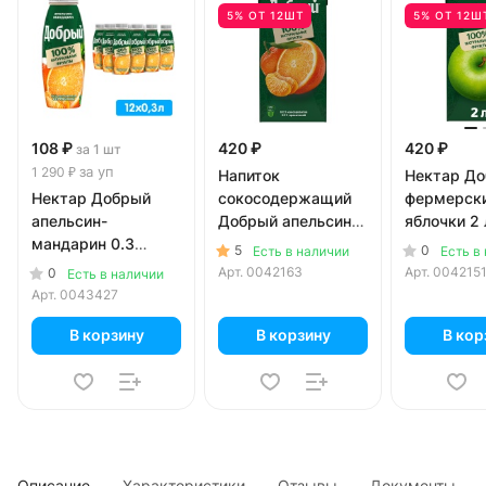
5% ОТ 12ШТ
5% ОТ 12Ш
108 ₽
420 ₽
420 ₽
за 1 шт
за уп
1 290 ₽
Напиток
Нектар Д
Нектар Добрый
сокосодержащий
фермерск
апельсин-
Добрый апельсин
яблочки 2
мандарин 0.3
мандарин 2 литра
5
0
Есть в наличии
Есть в
литра, пэт, 12 шт. в
Арт.
0042163
Арт.
004215
0
Есть в наличии
уп.
Арт.
0043427
В корзину
В корзину
В кор
Описание
Характеристики
Отзывы
Документы