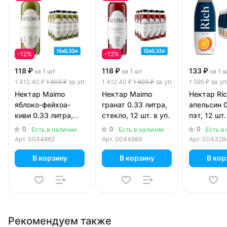
-12%
-12%
118 ₽
118 ₽
133 ₽
за 1 шт
за 1 шт
за 1 
за уп
за уп
за уп
1 412.40 ₽
1 605 ₽
1 412.40 ₽
1 605 ₽
1 595 ₽
Нектар Maimo
Нектар Maimo
Нектар Ri
яблоко-фейхоа-
гранат 0.33 литра,
апельсин 0
киви 0.33 литра,
стекло, 12 шт. в уп.
пэт, 12 шт.
стекло, 12 шт. в уп.
0
0
0
Есть в наличии
Есть в наличии
Есть в
Арт.
0044882
Арт.
0044889
Арт.
004328
В корзину
В корзину
В кор
Рекомендуем также