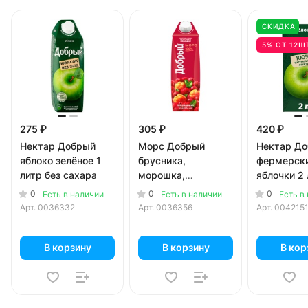
СКИДКА
5% ОТ 12Ш
275 ₽
305 ₽
420 ₽
Нектар Добрый
Морс Добрый
Нектар Д
яблоко зелёное 1
брусника,
фермерск
литр без сахара
морошка,
яблочки 2
виноград, клюква 1
0
0
0
Есть в наличии
Есть в наличии
Есть в
литр
Арт.
0036332
Арт.
0036356
Арт.
004215
В корзину
В корзину
В кор