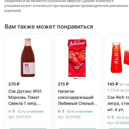
сведениях и не является публичной офертой. Дизайн этикетки и
упаковки может отличаться при проведении производителем рекламных
компаний.
Вам также может понравиться
270 ₽
215 ₽
145 ₽
за 1 
за у
1 735 ₽
Сок Детокс №01
Напиток
Морковь Томат
сокосодержащий
Сок Rich т
Свекла 1 литр,
Любимый Спелый
литра, сте
стекло
томат 0.95 литра
шт. в уп.
0
5
Есть в наличии
Есть в наличии
Арт.
0041354
Арт.
0039482
0
Есть в
Арт.
003896