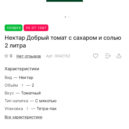
СКИДКА
5% ОТ 12ШТ
Нектар Добрый томат с сахаром и солью
2 литра
0
Нет отзывов
Арт.
0042152
Характеристики
Вид
—
Нектар
Объём
—
2
?
Вкус
—
Томатный
Тип напитка
—
С мякотью
Упаковка
—
Тетра-пак
?
Все характеристики