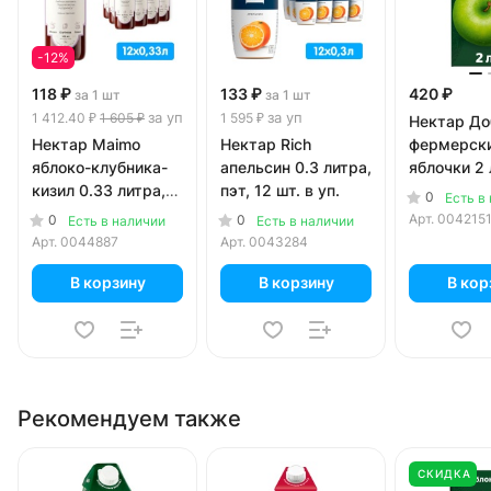
-12%
118 ₽
133 ₽
420 ₽
за 1 шт
за 1 шт
за уп
за уп
1 412.40 ₽
1 605 ₽
1 595 ₽
Нектар Д
Нектар Maimo
Нектар Rich
фермерск
яблоко-клубника-
апельсин 0.3 литра,
яблочки 2
кизил 0.33 литра,
пэт, 12 шт. в уп.
0
Есть в
стекло, 12 шт. в уп.
Арт.
004215
0
0
Есть в наличии
Есть в наличии
Арт.
0044887
Арт.
0043284
В корзину
В корзину
В кор
Рекомендуем также
СКИДКА