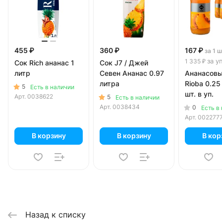
455 ₽
360 ₽
167 ₽
за 1 
за у
1 335 ₽
Сок Rich ананас 1
Сок J7 / Джей
литр
Севен Ананас 0.97
Ананасовы
литра
Rioba 0.25
5
Есть в наличии
шт. в уп.
Арт.
0038622
5
Есть в наличии
Арт.
0038434
0
Есть в
Арт.
002277
В корзину
В корзину
В кор
Назад к списку