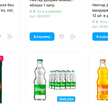
ола без
Нектар 
яблоко 1 литр
аз, пэт,
мандарин
0
Есть в наличии
12 шт. в 
Арт.
0043537
0
Есть
Арт.
0043
В корзину
В корз
ШТ