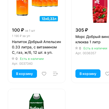
100 ₽
305 ₽
за 1 шт
за уп
1 190 ₽
Морс Добрый вино
Напиток Добрый Апельсин
клюква 1 литр
0.33 литра, с витамином
0
Есть в наличии
С, газ, ж/б, 12 шт. в уп.
Арт.
0036357
0
Есть в наличии
Арт.
0037340
В корзину
В корзину