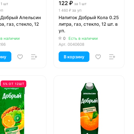
122 ₽
 1 шт
за 1 шт
уп
за уп
1 460 ₽
 Добрый Апельсин
Напиток Добрый Кола 0.25
ра, газ, стекло, 12
литра, газ, стекло, 12 шт. в
уп.
 в наличии
0
Есть в наличии
266
Арт.
0040608
ину
В корзину
5% ОТ 12ШТ