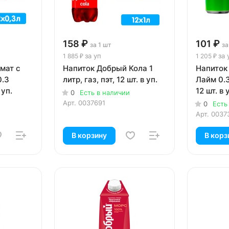
158 ₽
101 ₽
за 1 шт
за
за уп
за 
1 885 ₽
1 205 ₽
мат с
Напиток Добрый Кола 1
Напиток
0.3
литр, газ, пэт, 12 шт. в уп.
Лайм 0.3
 уп.
12 шт. в 
0
Есть в наличии
Арт.
0037691
0
Есть
Арт.
0037
В корзину
В корз