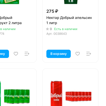
275 ₽
Добрый
Нектар Добрый апельсин
рукт 2 литра
1 литр
 в наличии
0
Есть в наличии
774
Арт.
0038643
ину
В корзину