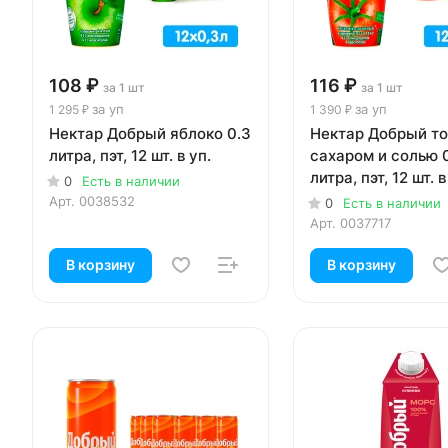
108 ₽
116 ₽
за 1 шт
за 1 шт
за уп
за уп
1 295 ₽
1 390 ₽
Нектар Добрый яблоко 0.3
Нектар Добрый то
литра, пэт, 12 шт. в уп.
сахаром и солью 
литра, пэт, 12 шт. в
0
Есть в наличии
Арт.
0038532
0
Есть в наличии
Арт.
0037717
В корзину
В корзину