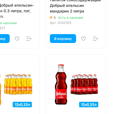
Добрый апельсин-
Добрый апельсин
 0.3 литра, пэт,
мандарин 2 литра
уп.
5
Есть в наличии
Арт.
0042163
 в наличии
427
ину
В корзину