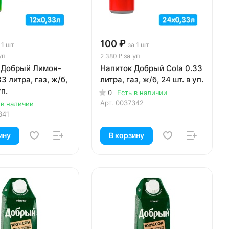
100 ₽
 1 шт
за 1 шт
уп
за уп
2 380 ₽
 Добрый Лимон-
Напиток Добрый Cola 0.33
3 литра, газ, ж/б,
литра, газ, ж/б, 24 шт. в уп.
уп.
0
Есть в наличии
Арт.
0037342
 в наличии
341
ину
В корзину