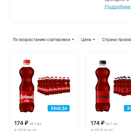
«Доброго»
Подробнее
объемов уп
По возрастанию сортировки
Цена
Страна произ
174 ₽
174 ₽
за 1 шт
за 1 шт
за уп
за уп
4 165 ₽
4 165 ₽