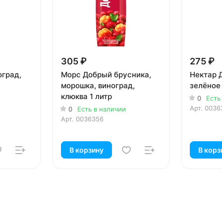
305 ₽
275 ₽
град,
Морс Добрый брусника,
Нектар 
морошка, виноград,
зелёное 
клюква 1 литр
0
Есть
Арт.
0036
0
Есть в наличии
Арт.
0036356
В корзину
В корз