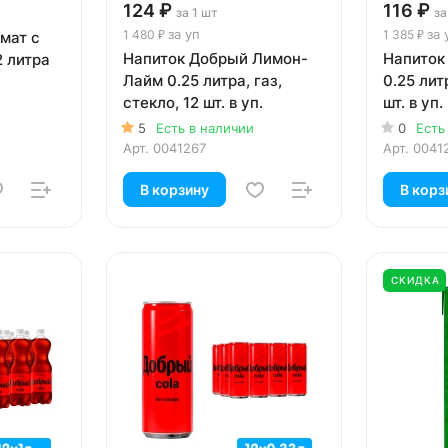
124 ₽
116 ₽
за 1 шт
за
за уп
за 
1 480 ₽
1 385 ₽
мат с
Напиток Добрый Лимон-
Напиток
2 литра
Лайм 0.25 литра, газ,
0.25 лит
стекло, 12 шт. в уп.
шт. в уп.
5
Есть в наличии
0
Есть
Арт.
0041267
Арт.
0041
В корзину
В корз
СКИДКА