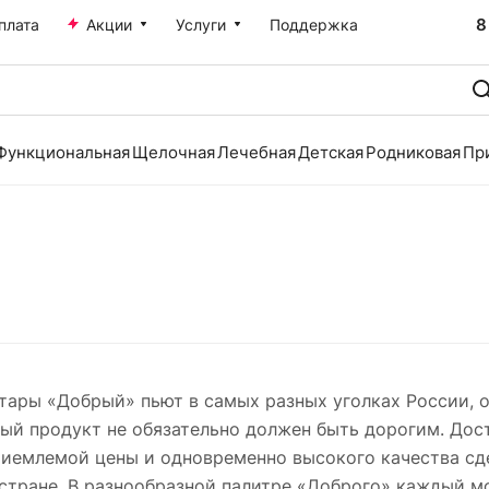
8
плата
Акции
Услуги
Поддержка
Функциональная
Щелочная
Лечебная
Детская
Родниковая
Пр
тары «Добрый» пьют в самых разных уголках России, о
ый продукт не обязательно должен быть дорогим. До
приемлемой цены и одновременно высокого качества с
стране. В разнообразной палитре «Доброго» каждый м