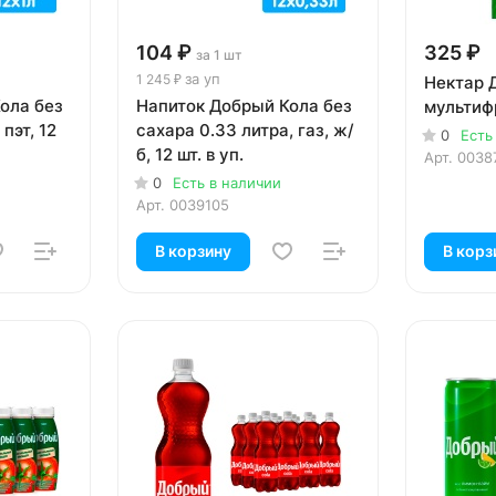
104 ₽
325 ₽
за 1 шт
за уп
1 245 ₽
Нектар 
ола без
Напиток Добрый Кола без
мультиф
 пэт, 12
сахара 0.33 литра, газ, ж/
0
Есть
б, 12 шт. в уп.
Арт.
0038
0
Есть в наличии
Арт.
0039105
В корзину
В корз