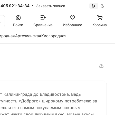
 495 921-34-34
Заказать звонок
Войти
Сравнение
Избранное
Корзина
иродная
Артезианская
Кислородная
т Калининграда до Владивостока. Ведь
ступность «Доброго» широкому потребителю за
делали его самым покупаемым соковым
ожет найти свой любимый вкус. Новые вкусы