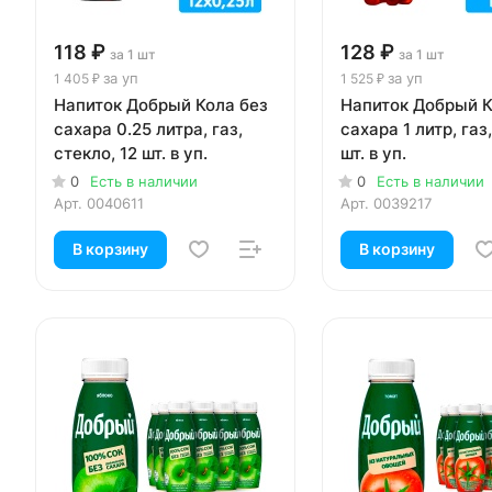
118 ₽
128 ₽
за 1 шт
за 1 шт
за уп
за уп
1 405 ₽
1 525 ₽
Напиток Добрый Кола без
Напиток Добрый К
сахара 0.25 литра, газ,
сахара 1 литр, газ,
стекло, 12 шт. в уп.
шт. в уп.
0
Есть в наличии
0
Есть в наличии
Арт.
0040611
Арт.
0039217
В корзину
В корзину