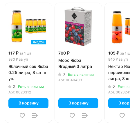
117 ₽
700 ₽
105 ₽
за 1 шт
за 1 
за уп
за уп
930 ₽
840 ₽
Морс Rioba
Яблочный сок Rioba
Ягодный 3 литра
Нектар Ri
0.25 литра, 8 шт. в
персиковы
0
Есть в наличии
уп.
литра, 8 шт
Арт.
0040403
0
0
Есть в наличии
Есть в
Арт.
0023312
Арт.
002324
В корзину
В корзину
В кор