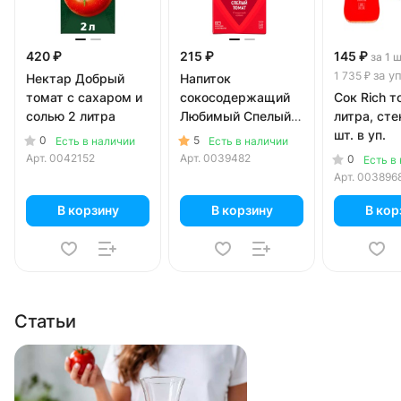
420 ₽
215 ₽
145 ₽
за 1 
за у
1 735 ₽
Нектар Добрый
Напиток
томат с сахаром и
сокосодержащий
Сок Rich т
солью 2 литра
Любимый Спелый
литра, сте
томат 0.95 литра
шт. в уп.
0
5
Есть в наличии
Есть в наличии
Арт.
0042152
Арт.
0039482
0
Есть в
Арт.
003896
В корзину
В корзину
В кор
Статьи