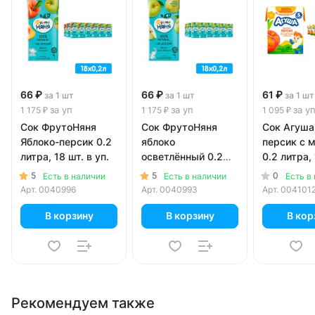
66 ₽
66 ₽
61 ₽
за 1 шт
за 1 шт
за 1 шт
за уп
за уп
за у
1 175 ₽
1 175 ₽
1 095 ₽
Сок ФрутоНяня
Сок ФрутоНяня
Сок Агуша
Яблоко-персик 0.2
яблоко
персик с 
литра, 18 шт. в уп.
осветлённый 0.2
0.2 литра, 
литра, 18 шт. в уп.
уп.
5
5
0
Есть в наличии
Есть в наличии
Есть в
Арт.
0040996
Арт.
0040993
Арт.
004101
В корзину
В корзину
В кор
Рекомендуем также