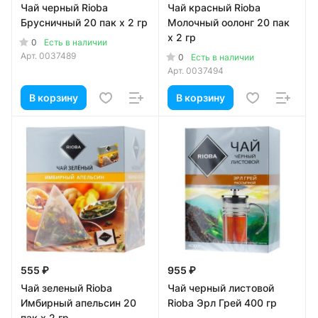
Чай черный Rioba
Чай красный Rioba
Брусничный 20 пак х 2 гр
Молочный оолонг 20 пак
х 2 гр
0
Есть в наличии
Арт.
0037489
0
Есть в наличии
Арт.
0037494
В корзину
В корзину
555 ₽
955 ₽
Чай зеленый Rioba
Чай черный листовой
Имбирный апельсин 20
Rioba Эрл Грей 400 гр
пак х 2 гр