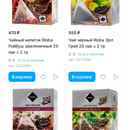
470 ₽
555 ₽
Чайный напиток Rioba
Чай черный Rioba Эрл
Ройбуш земляничный 20
Грей 20 пак х 2 гр
пак х 2 гр
0
Есть в наличии
Арт.
0037490
0
Есть в наличии
Арт.
0037493
В корзину
В корзину