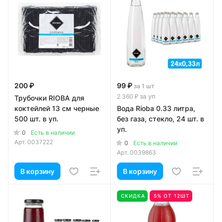
200 ₽
99 ₽
за 1 шт
за уп
2 360 ₽
Трубочки RIOBA для
коктейлей 13 см черные
Вода Rioba 0.33 литра,
500 шт. в уп.
без газа, стекло, 24 шт. в
уп.
0
Есть в наличии
Арт.
0037222
0
Есть в наличии
Арт.
0039863
В корзину
В корзину
СКИДКА
5% ОТ 12ШТ