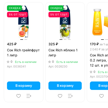
СКИДКА
СКИДКА
5% ОТ 12ШТ
5% ОТ 12ШТ
425 ₽
325 ₽
170 ₽
за 1 
за у
2 040 ₽
Сок Rich грейпфрут
Сок Rich яблоко 1
1 литр
литр
Сок Rich а
0.2 литра,
0
0
Есть в наличии
Есть в наличии
12 шт. в уп
Арт.
0036341
Арт.
0026230
0
Есть в
Арт.
002370
В корзину
В корзину
В кор