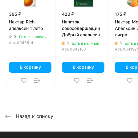
395 ₽
420 ₽
175 ₽
Нектар Rich
Напиток
Нектар М
апельсин 1 литр
сокосодержащий
Апельсин 
Добрый апельсин
литра
0
Есть в наличии
мандарин 2 литра
Арт.
0043514
5
5
Есть в наличии
Есть в
Арт.
0042163
Арт.
004192
В корзину
В корзину
В кор
Назад к списку