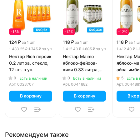
-15%
-12%
-12%
124 ₽
118 ₽
118 ₽
за 1 шт
за 1 шт
за 1 ш
за уп
за уп
1 483.25 ₽
1 745 ₽
1 412.40 ₽
1 605 ₽
1 412.40 ₽
1 
Нектар Rich персик
Нектар Maimo
Нектар Ma
0.2 литра, стекло,
яблоко-фейхоа-
яблоко-ма
12 шт. в уп.
киви 0.33 литра,
айва-имби
стекло, 12 шт. в уп.
литра, сте
0
0
5
Есть в наличии
Есть в наличии
Есть в
шт. в уп.
Арт.
0023707
Арт.
0044882
Арт.
004488
В корзину
В корзину
В кор
Рекомендуем также