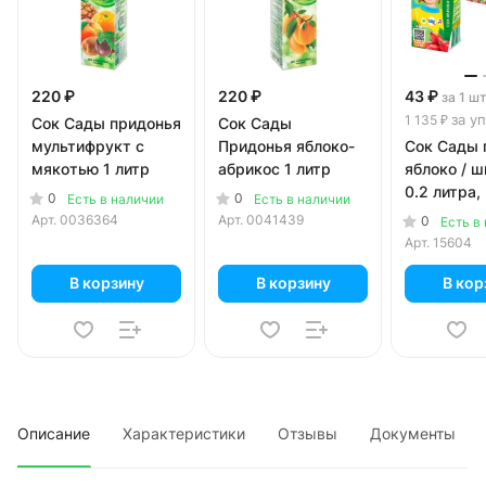
220 ₽
220 ₽
43 ₽
за 1 ш
за уп
1 135 ₽
Сок Сады придонья
Сок Сады
мультифрукт с
Придонья яблоко-
Сок Сады 
мякотью 1 литр
абрикос 1 литр
яблоко / 
0.2 литра, 
0
0
Есть в наличии
Есть в наличии
уп.
Арт.
0036364
Арт.
0041439
0
Есть в
Арт.
15604
В корзину
В корзину
В кор
Описание
Характеристики
Отзывы
Документы