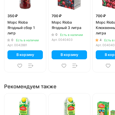
350 ₽
700 ₽
700 ₽
Морс Rioba
Морс Rioba
Морс Riob
Ягодный сбор 1
Ягодный 3 литра
Клюквенны
литр
литра
0
Есть в наличии
Арт.
0040403
0
4
Есть в наличии
Есть в
Арт.
0042881
Арт.
004040
В корзину
В корзину
В кор
Рекомендуем также