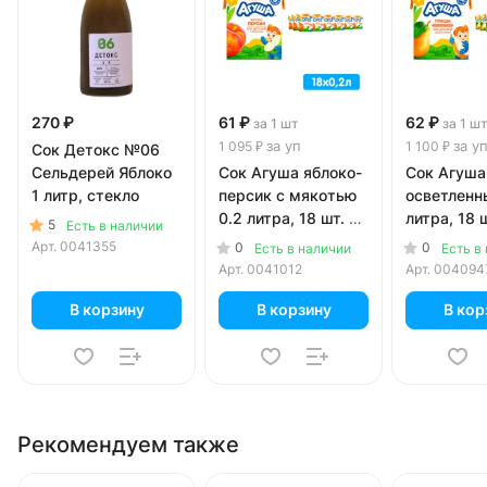
270 ₽
61 ₽
62 ₽
за 1 шт
за 1 ш
за уп
за у
1 095 ₽
1 100 ₽
Сок Детокс №06
Сельдерей Яблоко
Сок Агуша яблоко-
Сок Агуша
1 литр, стекло
персик с мякотью
осветленн
0.2 литра, 18 шт. в
литра, 18 ш
5
Есть в наличии
уп.
Арт.
0041355
0
0
Есть в наличии
Есть в
Арт.
0041012
Арт.
004094
В корзину
В корзину
В кор
Рекомендуем также