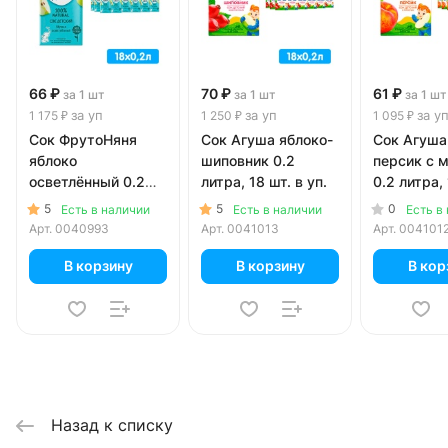
66 ₽
70 ₽
61 ₽
за 1 шт
за 1 шт
за 1 шт
за уп
за уп
за у
1 175 ₽
1 250 ₽
1 095 ₽
Сок ФрутоНяня
Сок Агуша яблоко-
Сок Агуша
яблоко
шиповник 0.2
персик с 
осветлённый 0.2
литра, 18 шт. в уп.
0.2 литра, 
литра, 18 шт. в уп.
уп.
5
5
0
Есть в наличии
Есть в наличии
Есть в
Арт.
0040993
Арт.
0041013
Арт.
004101
В корзину
В корзину
В кор
Назад к списку