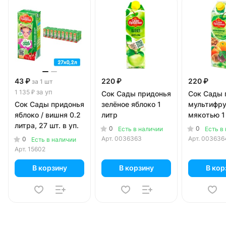
43 ₽
220 ₽
220 ₽
за 1 шт
за уп
1 135 ₽
Сок Сады придонья
Сок Сады 
Сок Сады придонья
зелёное яблоко 1
мультифру
яблоко / вишня 0.2
литр
мякотью 1
литра, 27 шт. в уп.
0
0
Есть в наличии
Есть в
Арт.
0036363
Арт.
003636
0
Есть в наличии
Арт.
15602
В корзину
В корзину
В кор