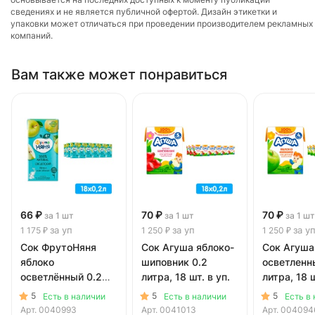
сведениях и не является публичной офертой. Дизайн этикетки и
упаковки может отличаться при проведении производителем рекламных
компаний.
Вам также может понравиться
66 ₽
70 ₽
70 ₽
за 1 шт
за 1 шт
за 1 шт
за уп
за уп
за у
1 175 ₽
1 250 ₽
1 250 ₽
Сок ФрутоНяня
Сок Агуша яблоко-
Сок Агуша
яблоко
шиповник 0.2
осветленн
осветлённый 0.2
литра, 18 шт. в уп.
литра, 18 ш
литра, 18 шт. в уп.
5
5
5
Есть в наличии
Есть в наличии
Есть в
Арт.
0040993
Арт.
0041013
Арт.
004094