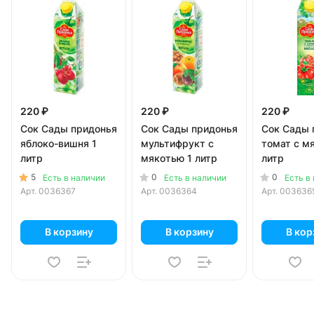
220 ₽
220 ₽
220 ₽
Сок Сады придонья
Сок Сады придонья
Сок Сады 
яблоко-вишня 1
мультифрукт с
томат с м
литр
мякотью 1 литр
литр
5
0
0
Есть в наличии
Есть в наличии
Есть в
Арт.
0036367
Арт.
0036364
Арт.
003636
В корзину
В корзину
В кор