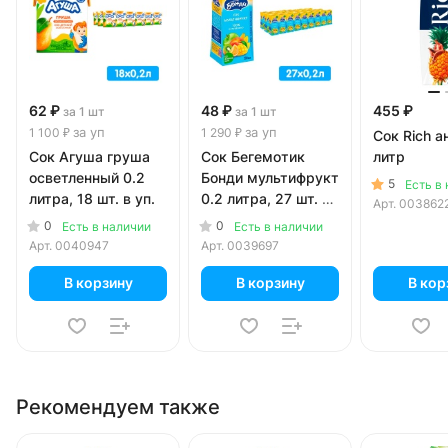
62 ₽
48 ₽
455 ₽
за 1 шт
за 1 шт
за уп
за уп
1 100 ₽
1 290 ₽
Сок Rich а
Сок Агуша груша
Сок Бегемотик
литр
осветленный 0.2
Бонди мультифрукт
5
Есть в
литра, 18 шт. в уп.
0.2 литра, 27 шт. в
Арт.
003862
уп.
0
0
Есть в наличии
Есть в наличии
Арт.
0040947
Арт.
0039697
В корзину
В корзину
В кор
Рекомендуем также