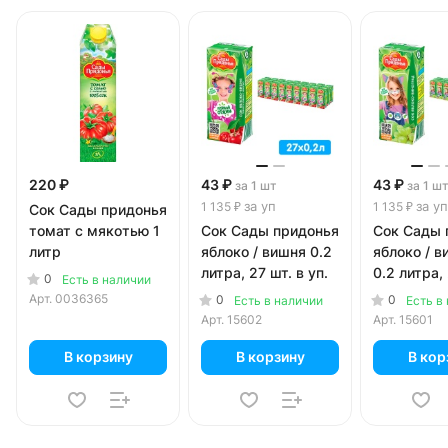
220 ₽
43 ₽
43 ₽
за 1 шт
за 1 ш
за уп
за уп
1 135 ₽
1 135 ₽
Сок Сады придонья
томат с мякотью 1
Сок Сады придонья
Сок Сады 
литр
яблоко / вишня 0.2
яблоко / в
литра, 27 шт. в уп.
0.2 литра, 
0
Есть в наличии
уп.
Арт.
0036365
0
0
Есть в наличии
Есть в
Арт.
15602
Арт.
15601
В корзину
В корзину
В кор