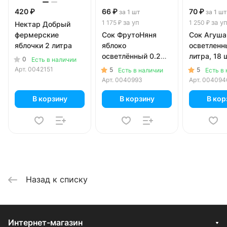
420 ₽
66 ₽
70 ₽
за 1 шт
за 1 шт
за уп
за у
1 175 ₽
1 250 ₽
Нектар Добрый
фермерские
Сок ФрутоНяня
Сок Агуша
яблочки 2 литра
яблоко
осветленн
осветлённый 0.2
литра, 18 ш
0
Есть в наличии
литра, 18 шт. в уп.
Арт.
0042151
5
5
Есть в наличии
Есть в
Арт.
0040993
Арт.
004094
В корзину
В корзину
В кор
Назад к списку
Интернет-магазин