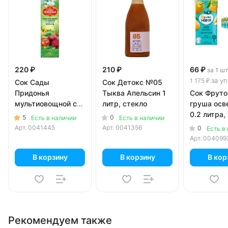
220 ₽
210 ₽
66 ₽
за 1 ш
за уп
1 175 ₽
Сок Сады
Сок Детокс №05
Придонья
Тыква Апельсин 1
Сок Фруто
мультиовощной со
литр, стекло
груша осв
свеклой 1 литр
0.2 литра, 
5
0
Есть в наличии
Есть в наличии
уп.
Арт.
0041445
Арт.
0041356
0
Есть в
Арт.
004099
В корзину
В корзину
В кор
Рекомендуем также