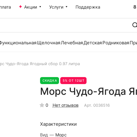
8
плата
Акции
Услуги
Поддержка
Функциональная
Щелочная
Лечебная
Детская
Родниковая
Пр
рс Чудо-Ягода Ягодный сбор 0.97 литра
СКИДКА
5% ОТ 12ШТ
Морс Чудо-Ягода Яг
0
Нет отзывов
Арт.
0036516
Характеристики
Вид
—
Морс