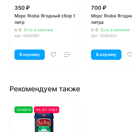
350 ₽
700 ₽
Морс Rioba Ягодный сбор 1
Морс Rioba Ягодн
литр
литра
0
Есть в наличии
0
Есть в наличии
Арт.
0042881
Арт.
0040403
В корзину
В корзину
Рекомендуем также
СКИДКА
5% ОТ 12ШТ