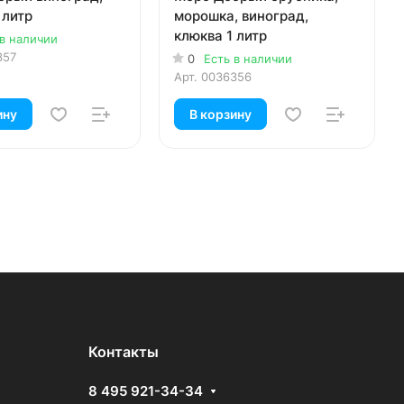
 литр
морошка, виноград,
клюква 1 литр
 в наличии
357
0
Есть в наличии
Арт.
0036356
ину
В корзину
Контакты
8 495 921-34-34