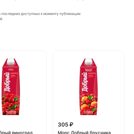
а последних доступных к моменту публикации
й.
305 ₽
брый виноград,
Морс Добрый брусника,