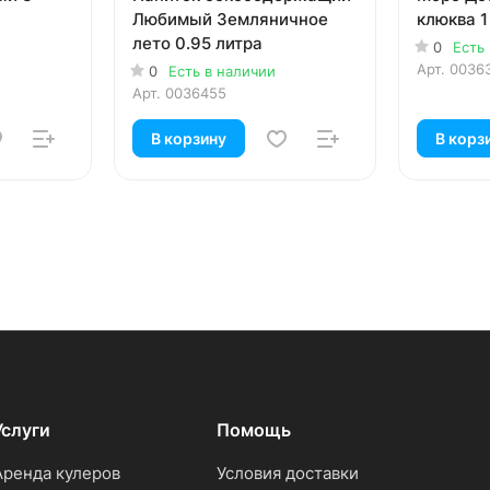
Любимый Земляничное
клюква 1
лето 0.95 литра
0
Есть
Арт.
0036
0
Есть в наличии
Арт.
0036455
В корзину
В корз
Услуги
Помощь
Аренда кулеров
Условия доставки