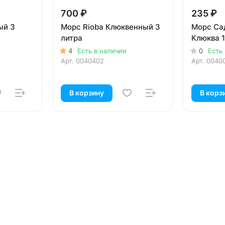
700 ₽
235 ₽
ый 3
Морс Rioba Клюквенный 3
Морс Са
литра
Клюква 1
4
Есть в наличии
0
Есть
Арт.
0040402
Арт.
0040
В корзину
В корз