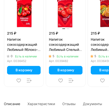
215 ₽
215 ₽
215 ₽
Напиток
Напиток
Напиток
сокосодержащий
сокосодержащий
сокосоде
Любимый Яблоко-
Любимый Спелый
Любимый
вишня-черешня
томат 0.95 литра
Мультифру
0
5
5
Есть в наличии
Есть в наличии
Есть в
0.95 литра
литра
Арт.
0036452
Арт.
0039482
Арт.
003645
В корзину
В корзину
В кор
Описание
Характеристики
Отзывы
Документы