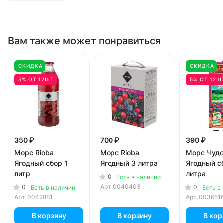
Вам также может понравиться
СКИДКА
СКИДКА
5% ОТ 12ШТ
5% ОТ 12Ш
350 ₽
700 ₽
390 ₽
Морс Rioba
Морс Rioba
Морс Чудо
Ягодный сбор 1
Ягодный 3 литра
Ягодный с
литр
литра
0
Есть в наличии
Арт.
0040403
0
0
Есть в наличии
Есть в
Арт.
0042881
Арт.
003651
В корзину
В корзину
В кор