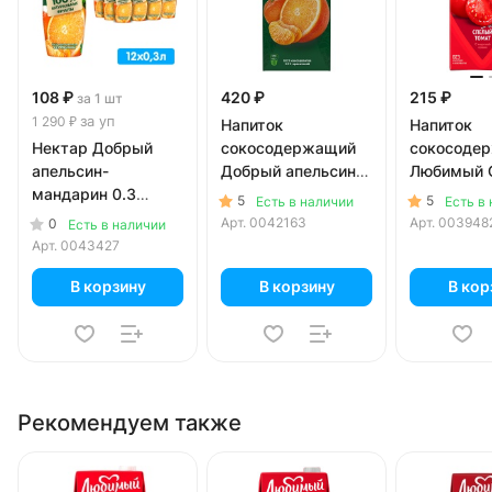
108 ₽
420 ₽
215 ₽
за 1 шт
за уп
1 290 ₽
Напиток
Напиток
Нектар Добрый
сокосодержащий
сокосоде
апельсин-
Добрый апельсин
Любимый 
мандарин 0.3
мандарин 2 литра
томат 0.9
5
5
Есть в наличии
Есть в
литра, пэт, 12 шт. в
Арт.
0042163
Арт.
003948
0
Есть в наличии
уп.
Арт.
0043427
В корзину
В корзину
В кор
Рекомендуем также