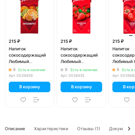
215 ₽
215 ₽
215 ₽
Напиток
Напиток
Напиток
сокосодержащий
сокосодержащий
сокосоде
Любимый
Любимый
Любимый 
Мультифрукт 0.95
Земляничное лето
томат 0.9
5
0
5
Есть в наличии
Есть в наличии
Есть в
литра
0.95 литра
Арт.
0036459
Арт.
0036455
Арт.
003948
В корзину
В корзину
В кор
Описание
Характеристики
Отзывы (1)
Документы