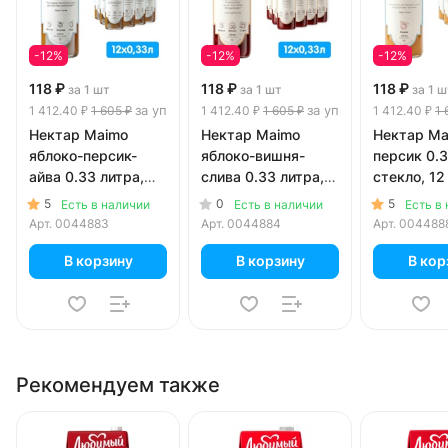
-12%
-12%
-12%
118 ₽
118 ₽
118 ₽
за 1 шт
за 1 шт
за 1 ш
за уп
за уп
1 412.40 ₽
1 605 ₽
1 412.40 ₽
1 605 ₽
1 412.40 ₽
1 
Нектар Maimo
Нектар Maimo
Нектар Ma
яблоко-персик-
яблоко-вишня-
персик 0.3
айва 0.33 литра,
слива 0.33 литра,
стекло, 12 
стекло, 12 шт. в уп.
стекло, 12 шт. в уп.
5
0
5
Есть в наличии
Есть в наличии
Есть в
Арт.
0044883
Арт.
0044884
Арт.
004488
В корзину
В корзину
В кор
Рекомендуем также