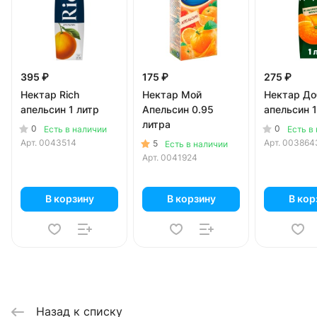
395 ₽
175 ₽
275 ₽
Нектар Rich
Нектар Мой
Нектар Д
апельсин 1 литр
Апельсин 0.95
апельсин 1
литра
0
0
Есть в наличии
Есть в
Арт.
0043514
Арт.
003864
5
Есть в наличии
Арт.
0041924
В корзину
В корзину
В кор
Назад к списку